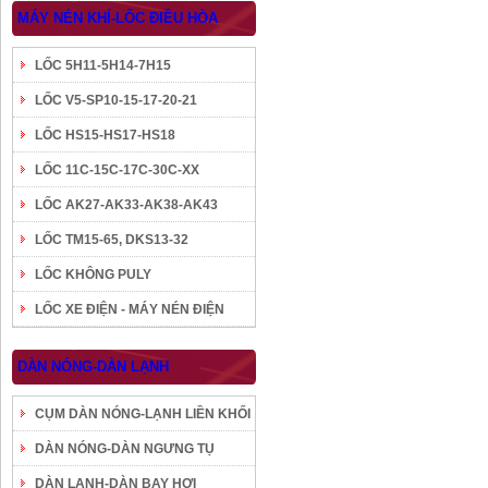
MÁY NÉN KHÍ-LỐC ĐIỀU HÒA
LỐC 5H11-5H14-7H15
LỐC V5-SP10-15-17-20-21
LỐC HS15-HS17-HS18
LỐC 11C-15C-17C-30C-XX
LỐC AK27-AK33-AK38-AK43
LỐC TM15-65, DKS13-32
LỐC KHÔNG PULY
LỐC XE ĐIỆN - MÁY NÉN ĐIỆN
DÀN NÓNG-DÀN LẠNH
CỤM DÀN NÓNG-LẠNH LIỀN KHỐI
DÀN NÓNG-DÀN NGƯNG TỤ
DÀN LẠNH-DÀN BAY HƠI