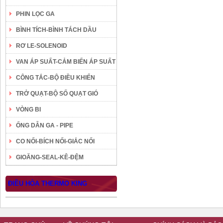
PHIN LỌC GA
BÌNH TÍCH-BÌNH TÁCH DẦU
RƠ LE-SOLENOID
VAN ÁP SUẤT-CẢM BIẾN ÁP SUẤT
CÔNG TẮC-BỘ ĐIỀU KHIỂN
TRỞ QUẠT-BỘ SỐ QUẠT GIÓ
VÒNG BI
ỐNG DẪN GA - PIPE
CO NỐI-BÍCH NỐI-GIẮC NỐI
GIOĂNG-SEAL-KÊ-ĐỆM
ĐIỀU HÒA THERMO KING