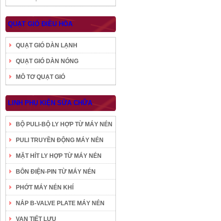
QUẠT GIÓ ĐIỀU HÒA
QUẠT GIÓ DÀN LẠNH
QUẠT GIÓ DÀN NÓNG
MÔ TƠ QUẠT GIÓ
LINH PHỤ KIỆN SỬA CHỮA
BỘ PULI-BỘ LY HỢP TỪ MÁY NÉN
PULI TRUYỀN ĐỘNG MÁY NÉN
MẶT HÍT LY HỢP TỪ MÁY NÉN
BÔN ĐIỆN-PIN TỪ MÁY NÉN
PHỚT MÁY NÉN KHÍ
NẮP B-VALVE PLATE MÁY NÉN
VAN TIẾT LƯU