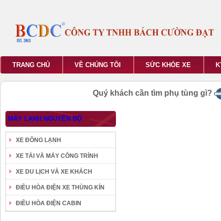
TRANG CHỦ
VỀ CHÚNG TÔI
SỨC KHỎE XE
K
Quý khách cần tìm phụ tùng gì?
MÁY LẠNH NGUYÊN BỘ
XE ĐÔNG LẠNH
XE TẢI VÀ MÁY CÔNG TRÌNH
XE DU LỊCH VÀ XE KHÁCH
ĐIỀU HÒA ĐIỆN XE THÙNG KÍN
ĐIỀU HÒA ĐIỆN CABIN