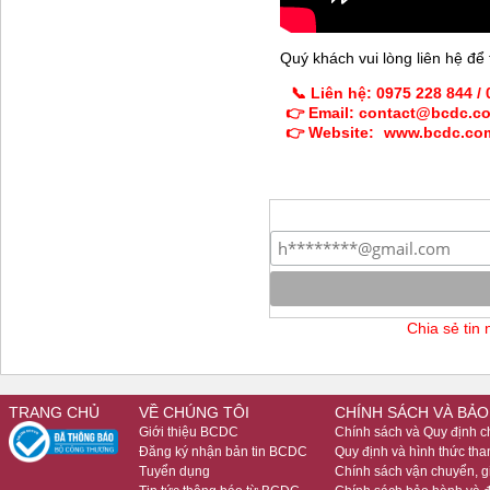
Quý khách vui lòng liên hệ để t
📞 Liên hệ: 0975 228 844 /
👉 Email: contact@bcdc.c
👉 Website:
www.bcdc.co
Chia sẻ tin
TRANG CHỦ
VỀ CHÚNG TÔI
CHÍNH SÁCH VÀ BẢO
Giới thiệu BCDC
Chính sách và Quy định 
Đăng ký nhận bản tin BCDC
Quy định và hình thức tha
Tuyển dụng
Chính sách vận chuyển, 