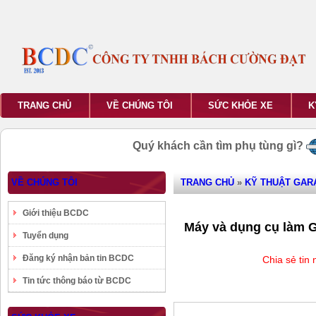
TRANG CHỦ
VỀ CHÚNG TÔI
SỨC KHỎE XE
K
Quý khách cần tìm phụ tùng gì?
VỀ CHÚNG TÔI
TRANG CHỦ
»
KỸ THUẬT GAR
Giới thiệu BCDC
Máy và dụng cụ làm 
Tuyển dụng
Đăng ký nhận bản tin BCDC
Chia sẻ tin
Tin tức thông báo từ BCDC