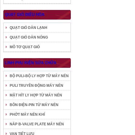
QUẠT GIÓ ĐIỀU HÒA
QUẠT GIÓ DÀN LẠNH
QUẠT GIÓ DÀN NÓNG
MÔ TƠ QUẠT GIÓ
LINH PHỤ KIỆN SỬA CHỮA
BỘ PULI-BỘ LY HỢP TỪ MÁY NÉN
PULI TRUYỀN ĐỘNG MÁY NÉN
MẶT HÍT LY HỢP TỪ MÁY NÉN
BÔN ĐIỆN-PIN TỪ MÁY NÉN
PHỚT MÁY NÉN KHÍ
NẮP B-VALVE PLATE MÁY NÉN
VAN TIẾT LƯU