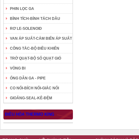
PHIN LỌC GA
BÌNH TÍCH-BÌNH TÁCH DẦU
RƠ LE-SOLENOID
VAN ÁP SUẤT-CẢM BIẾN ÁP SUẤT
CÔNG TẮC-BỘ ĐIỀU KHIỂN
TRỞ QUẠT-BỘ SỐ QUẠT GIÓ
VÒNG BI
ỐNG DẪN GA - PIPE
CO NỐI-BÍCH NỐI-GIẮC NỐI
GIOĂNG-SEAL-KÊ-ĐỆM
ĐIỀU HÒA THERMO KING