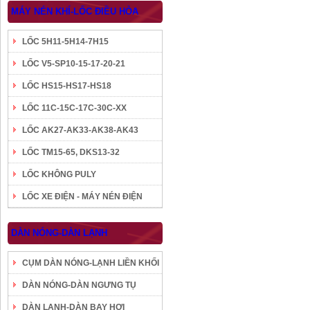
MÁY NÉN KHÍ-LỐC ĐIỀU HÒA
LỐC 5H11-5H14-7H15
LỐC V5-SP10-15-17-20-21
LỐC HS15-HS17-HS18
LỐC 11C-15C-17C-30C-XX
LỐC AK27-AK33-AK38-AK43
LỐC TM15-65, DKS13-32
LỐC KHÔNG PULY
LỐC XE ĐIỆN - MÁY NÉN ĐIỆN
DÀN NÓNG-DÀN LẠNH
CỤM DÀN NÓNG-LẠNH LIỀN KHỐI
DÀN NÓNG-DÀN NGƯNG TỤ
DÀN LẠNH-DÀN BAY HƠI