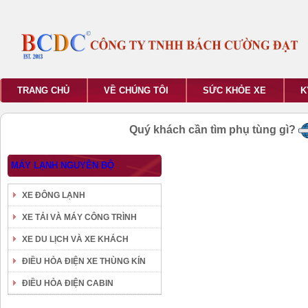
TRANG CHỦ
VỀ CHÚNG TÔI
SỨC KHỎE XE
K
Quý khách cần tìm phụ tùng gì?
MÁY LẠNH NGUYÊN BỘ
XE ĐÔNG LẠNH
XE TẢI VÀ MÁY CÔNG TRÌNH
XE DU LỊCH VÀ XE KHÁCH
ĐIỀU HÒA ĐIỆN XE THÙNG KÍN
ĐIỀU HÒA ĐIỆN CABIN