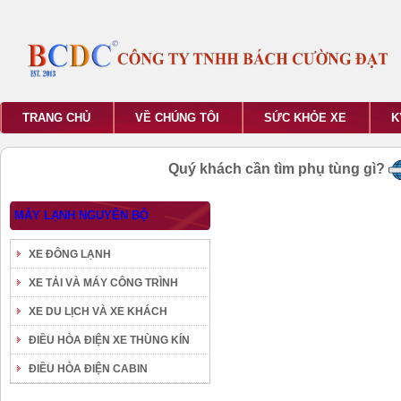
TRANG CHỦ
VỀ CHÚNG TÔI
SỨC KHỎE XE
K
Quý khách cần tìm phụ tùng gì?
MÁY LẠNH NGUYÊN BỘ
XE ĐÔNG LẠNH
XE TẢI VÀ MÁY CÔNG TRÌNH
XE DU LỊCH VÀ XE KHÁCH
ĐIỀU HÒA ĐIỆN XE THÙNG KÍN
ĐIỀU HÒA ĐIỆN CABIN