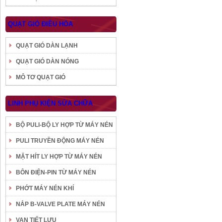
QUẠT GIÓ ĐIỀU HÒA
QUẠT GIÓ DÀN LẠNH
QUẠT GIÓ DÀN NÓNG
MÔ TƠ QUẠT GIÓ
LINH PHỤ KIỆN SỬA CHỮA
BỘ PULI-BỘ LY HỢP TỪ MÁY NÉN
PULI TRUYỀN ĐỘNG MÁY NÉN
MẶT HÍT LY HỢP TỪ MÁY NÉN
BÔN ĐIỆN-PIN TỪ MÁY NÉN
PHỚT MÁY NÉN KHÍ
NẮP B-VALVE PLATE MÁY NÉN
VAN TIẾT LƯU