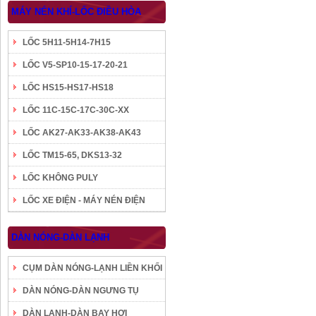
MÁY NÉN KHÍ-LỐC ĐIỀU HÒA
LỐC 5H11-5H14-7H15
LỐC V5-SP10-15-17-20-21
LỐC HS15-HS17-HS18
LỐC 11C-15C-17C-30C-XX
LỐC AK27-AK33-AK38-AK43
LỐC TM15-65, DKS13-32
LỐC KHÔNG PULY
LỐC XE ĐIỆN - MÁY NÉN ĐIỆN
DÀN NÓNG-DÀN LẠNH
CỤM DÀN NÓNG-LẠNH LIỀN KHỐI
DÀN NÓNG-DÀN NGƯNG TỤ
DÀN LẠNH-DÀN BAY HƠI