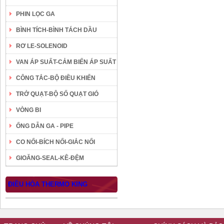
PHIN LỌC GA
BÌNH TÍCH-BÌNH TÁCH DẦU
RƠ LE-SOLENOID
VAN ÁP SUẤT-CẢM BIẾN ÁP SUẤT
CÔNG TẮC-BỘ ĐIỀU KHIỂN
TRỞ QUẠT-BỘ SỐ QUẠT GIÓ
VÒNG BI
ỐNG DẪN GA - PIPE
CO NỐI-BÍCH NỐI-GIẮC NỐI
GIOĂNG-SEAL-KÊ-ĐỆM
ĐIỀU HÒA THERMO KING