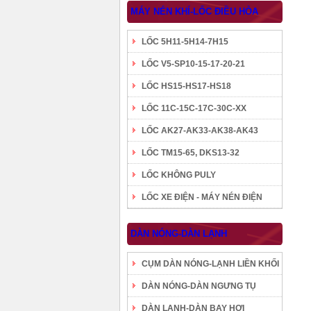
MÁY NÉN KHÍ-LỐC ĐIỀU HÒA
LỐC 5H11-5H14-7H15
LỐC V5-SP10-15-17-20-21
LỐC HS15-HS17-HS18
LỐC 11C-15C-17C-30C-XX
LỐC AK27-AK33-AK38-AK43
LỐC TM15-65, DKS13-32
LỐC KHÔNG PULY
LỐC XE ĐIỆN - MÁY NÉN ĐIỆN
DÀN NÓNG-DÀN LẠNH
CỤM DÀN NÓNG-LẠNH LIỀN KHỐI
DÀN NÓNG-DÀN NGƯNG TỤ
DÀN LẠNH-DÀN BAY HƠI