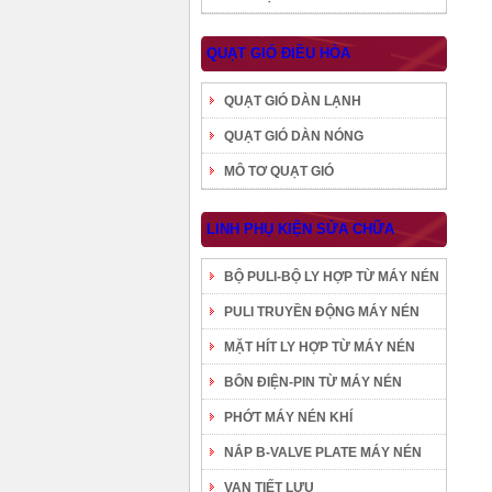
QUẠT GIÓ ĐIỀU HÒA
QUẠT GIÓ DÀN LẠNH
QUẠT GIÓ DÀN NÓNG
MÔ TƠ QUẠT GIÓ
LINH PHỤ KIỆN SỬA CHỮA
BỘ PULI-BỘ LY HỢP TỪ MÁY NÉN
PULI TRUYỀN ĐỘNG MÁY NÉN
MẶT HÍT LY HỢP TỪ MÁY NÉN
BÔN ĐIỆN-PIN TỪ MÁY NÉN
PHỚT MÁY NÉN KHÍ
NẮP B-VALVE PLATE MÁY NÉN
VAN TIẾT LƯU