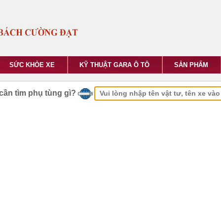
SỨC KHỎE XE
KỸ THUẬT GARA Ô TÔ
SẢN PHẨM
cần tìm phụ tùng gì?