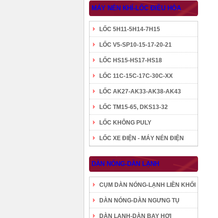
MÁY NÉN KHÍ-LỐC ĐIỀU HÒA
LỐC 5H11-5H14-7H15
LỐC V5-SP10-15-17-20-21
LỐC HS15-HS17-HS18
LỐC 11C-15C-17C-30C-XX
LỐC AK27-AK33-AK38-AK43
LỐC TM15-65, DKS13-32
LỐC KHÔNG PULY
LỐC XE ĐIỆN - MÁY NÉN ĐIỆN
DÀN NÓNG-DÀN LẠNH
CỤM DÀN NÓNG-LẠNH LIỀN KHỐI
DÀN NÓNG-DÀN NGƯNG TỤ
DÀN LẠNH-DÀN BAY HƠI