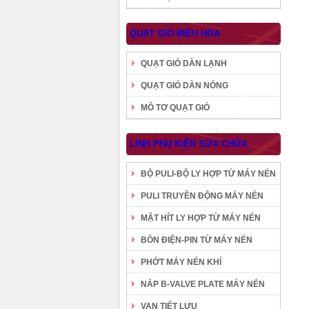
QUẠT GIÓ ĐIỀU HÒA
QUẠT GIÓ DÀN LẠNH
QUẠT GIÓ DÀN NÓNG
MÔ TƠ QUẠT GIÓ
LINH PHỤ KIỆN SỬA CHỮA
BỘ PULI-BỘ LY HỢP TỪ MÁY NÉN
PULI TRUYỀN ĐỘNG MÁY NÉN
MẶT HÍT LY HỢP TỪ MÁY NÉN
BÔN ĐIỆN-PIN TỪ MÁY NÉN
PHỚT MÁY NÉN KHÍ
NẮP B-VALVE PLATE MÁY NÉN
VAN TIẾT LƯU