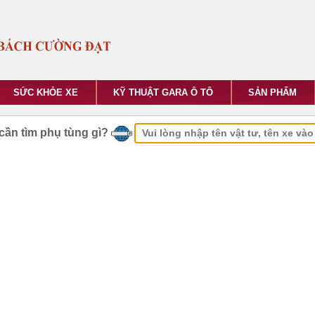
SỨC KHỎE XE
KỸ THUẬT GARA Ô TÔ
SẢN PHẨM
cần tìm phụ tùng gì?