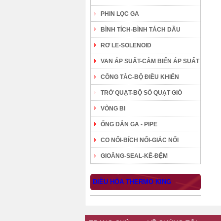
PHIN LỌC GA
BÌNH TÍCH-BÌNH TÁCH DẦU
RƠ LE-SOLENOID
VAN ÁP SUẤT-CẢM BIẾN ÁP SUẤT
CÔNG TẮC-BỘ ĐIỀU KHIỂN
TRỞ QUẠT-BỘ SỐ QUẠT GIÓ
VÒNG BI
ỐNG DẪN GA - PIPE
CO NỐI-BÍCH NỐI-GIẮC NỐI
GIOĂNG-SEAL-KÊ-ĐỆM
ĐIỀU HÒA THERMO KING