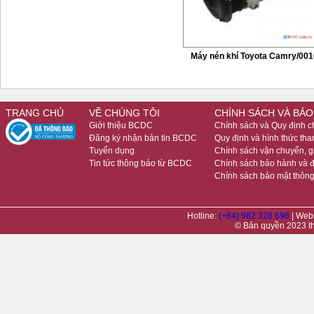
Máy nén khí Toyota Camry/001
TRANG CHỦ
VỀ CHÚNG TÔI
CHÍNH SÁCH VÀ BẢO
Giới thiệu BCDC
Chính sách và Quy định 
Đăng ký nhận bản tin BCDC
Quy định và hình thức tha
Tuyển dụng
Chính sách vận chuyển, 
Tin tức thông báo từ BCDC
Chính sách bảo hành và đ
Chính sách bảo mật thông
Hotline:
(+84) 982 328 696
| Web
© Bản quyền 2023 t