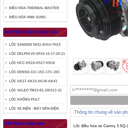
ĐIỀU HÒA THERMAL MASTER
ĐIỀU HÒA HWA SUNG
MÁY NÉN KHÍ-LỐC ĐIỀU HÒA
LỐC SANDEN 5H11-5H14-7H15
LỐC DELPHI V5-SP10-15-17-20-21
LỐC HCC-HS15-HS17-HS18
LỐC DENSO-11C-15C-17C-30C
LỐC AK27-AK33-AK38-AK43
LỐC VALEO TM15-65, DKS13-32
LỐC KHÔNG PULY
LỐC XE ĐIỆN - MÁY NÉN ĐIỆN
Thông tin chung về sản p
DÀN NÓNG-DÀN LẠNH
Lốc điều hòa xe Camry 3.5Q đ