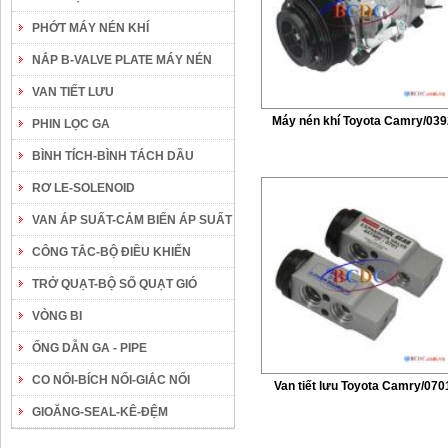
PHỚT MÁY NÉN KHÍ
NẮP B-VALVE PLATE MÁY NÉN
VAN TIẾT LƯU
Máy nén khí Toyota Camry/039
PHIN LỌC GA
BÌNH TÍCH-BÌNH TÁCH DẦU
RƠ LE-SOLENOID
VAN ÁP SUẤT-CẢM BIẾN ÁP SUẤT
CÔNG TẮC-BỘ ĐIỀU KHIỂN
TRỞ QUẠT-BỘ SỐ QUẠT GIÓ
VÒNG BI
ỐNG DẪN GA - PIPE
CO NỐI-BÍCH NỐI-GIẮC NỐI
Van tiết lưu Toyota Camry/070
GIOĂNG-SEAL-KÊ-ĐỆM