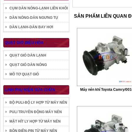
CỤM DÀN NÓNG-LẠNH LIỀN KHỐI
SẢN PHẨM LIÊN QUAN 
DÀN NÓNG-DÀN NGƯNG TỤ
DÀN LẠNH-DÀN BAY HƠI
QUẠT GIÓ ĐIỀU HÒA
QUẠT GIÓ DÀN LẠNH
QUẠT GIÓ DÀN NÓNG
MÔ TƠ QUẠT GIÓ
LINH PHỤ KIỆN SỬA CHỮA
Máy nén khí Toyota Camry/001
BỘ PULI-BỘ LY HỢP TỪ MÁY NÉN
PULI TRUYỀN ĐỘNG MÁY NÉN
MẶT HÍT LY HỢP TỪ MÁY NÉN
BÔN ĐIỆN-PIN TỪ MÁY NÉN