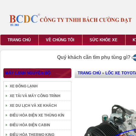
TRANG CHỦ
VỀ CHÚNG TÔI
SỨC KHỎE XE
K
Quý khách cần tìm phụ tùng gì?
MÁY LẠNH NGUYÊN BỘ
TRANG CHỦ
»
LỐC XE TOYOT
XE ĐÔNG LẠNH
XE TẢI VÀ MÁY CÔNG TRÌNH
XE DU LỊCH VÀ XE KHÁCH
ĐIỀU HÒA ĐIỆN XE THÙNG KÍN
ĐIỀU HÒA ĐIỆN CABIN
ĐIỀU HÒA THERMO KING