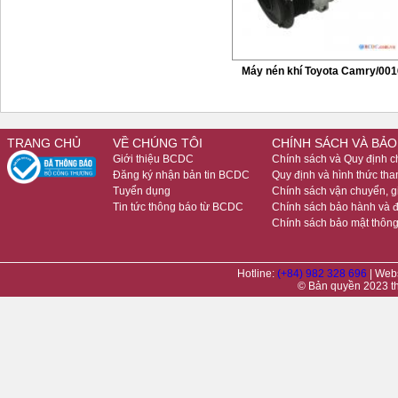
Máy nén khí Toyota Camry/001
TRANG CHỦ
VỀ CHÚNG TÔI
CHÍNH SÁCH VÀ BẢO
Giới thiệu BCDC
Chính sách và Quy định 
Đăng ký nhận bản tin BCDC
Quy định và hình thức tha
Tuyển dụng
Chính sách vận chuyển, 
Tin tức thông báo từ BCDC
Chính sách bảo hành và đ
Chính sách bảo mật thông
Hotline:
(+84) 982 328 696
| Web
© Bản quyền 2023 t