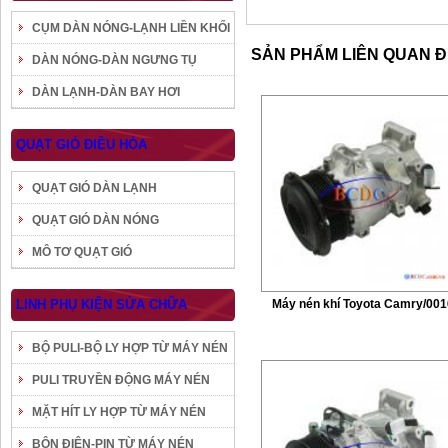
CỤM DÀN NÓNG-LẠNH LIỀN KHỐI
SẢN PHẨM LIÊN QUAN 
DÀN NÓNG-DÀN NGƯNG TỤ
DÀN LẠNH-DÀN BAY HƠI
QUẠT GIÓ ĐIỀU HÒA
QUẠT GIÓ DÀN LẠNH
QUẠT GIÓ DÀN NÓNG
MÔ TƠ QUẠT GIÓ
LINH PHỤ KIỆN SỬA CHỮA
Máy nén khí Toyota Camry/001
BỘ PULI-BỘ LY HỢP TỪ MÁY NÉN
PULI TRUYỀN ĐỘNG MÁY NÉN
MẶT HÍT LY HỢP TỪ MÁY NÉN
BÔN ĐIỆN-PIN TỪ MÁY NÉN