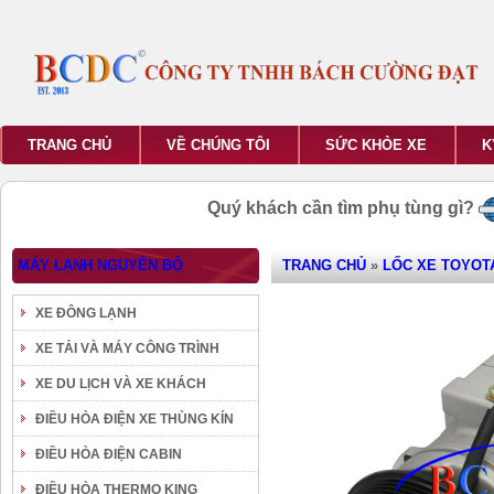
TRANG CHỦ
VỀ CHÚNG TÔI
SỨC KHỎE XE
K
Quý khách cần tìm phụ tùng gì?
MÁY LẠNH NGUYÊN BỘ
TRANG CHỦ
»
LỐC XE TOYOT
XE ĐÔNG LẠNH
XE TẢI VÀ MÁY CÔNG TRÌNH
XE DU LỊCH VÀ XE KHÁCH
ĐIỀU HÒA ĐIỆN XE THÙNG KÍN
ĐIỀU HÒA ĐIỆN CABIN
ĐIỀU HÒA THERMO KING