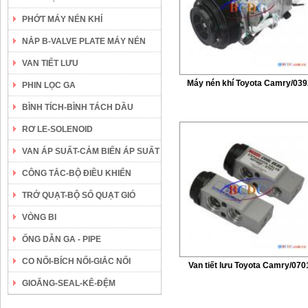
PHỚT MÁY NÉN KHÍ
NẮP B-VALVE PLATE MÁY NÉN
VAN TIẾT LƯU
Máy nén khí Toyota Camry/039
PHIN LỌC GA
BÌNH TÍCH-BÌNH TÁCH DẦU
RƠ LE-SOLENOID
VAN ÁP SUẤT-CẢM BIẾN ÁP SUẤT
CÔNG TẮC-BỘ ĐIỀU KHIỂN
TRỞ QUẠT-BỘ SỐ QUẠT GIÓ
VÒNG BI
ỐNG DẪN GA - PIPE
CO NỐI-BÍCH NỐI-GIẮC NỐI
Van tiết lưu Toyota Camry/070
GIOĂNG-SEAL-KÊ-ĐỆM