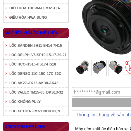
ĐIỀU HÒA THERMAL MASTER
ĐIỀU HÒA HWA SUNG
MÁY NÉN KHÍ-LỐC ĐIỀU HÒA
LỐC SANDEN 5H11-5H14-7H15
LỐC DELPHI V5-SP10-15-17-20-21
LỐC HCC-HS15-HS17-HS18
LỐC DENSO-11C-15C-17C-30C
LỐC AK27-AK33-AK38-AK43
LỐC VALEO TM15-65, DKS13-32
LỐC KHÔNG PULY
LỐC XE ĐIỆN - MÁY NÉN ĐIỆN
Thông tin chung về sản p
DÀN NÓNG-DÀN LẠNH
Máy nén khí/Lốc điều hòa xe 