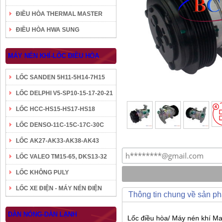
ĐIỀU HÒA THERMAL MASTER
ĐIỀU HÒA HWA SUNG
MÁY NÉN KHÍ-LỐC ĐIỀU HÒA
LỐC SANDEN 5H11-5H14-7H15
LỐC DELPHI V5-SP10-15-17-20-21
LỐC HCC-HS15-HS17-HS18
LỐC DENSO-11C-15C-17C-30C
LỐC AK27-AK33-AK38-AK43
LỐC VALEO TM15-65, DKS13-32
LỐC KHÔNG PULY
LỐC XE ĐIỆN - MÁY NÉN ĐIỆN
Thông tin chung về sản p
DÀN NÓNG-DÀN LẠNH
Lốc điều hòa/ Máy nén khí Ma