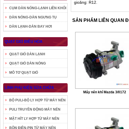
gioăng: R12.
CỤM DÀN NÓNG-LẠNH LIỀN KHỐI
DÀN NÓNG-DÀN NGƯNG TỤ
SẢN PHẨM LIÊN QUAN 
DÀN LẠNH-DÀN BAY HƠI
QUẠT GIÓ ĐIỀU HÒA
QUẠT GIÓ DÀN LẠNH
QUẠT GIÓ DÀN NÓNG
MÔ TƠ QUẠT GIÓ
LINH PHỤ KIỆN SỬA CHỮA
Máy nén khí Mazda 3/0172
BỘ PULI-BỘ LY HỢP TỪ MÁY NÉN
PULI TRUYỀN ĐỘNG MÁY NÉN
MẶT HÍT LY HỢP TỪ MÁY NÉN
BÔN ĐIỆN-PIN TỪ MÁY NÉN