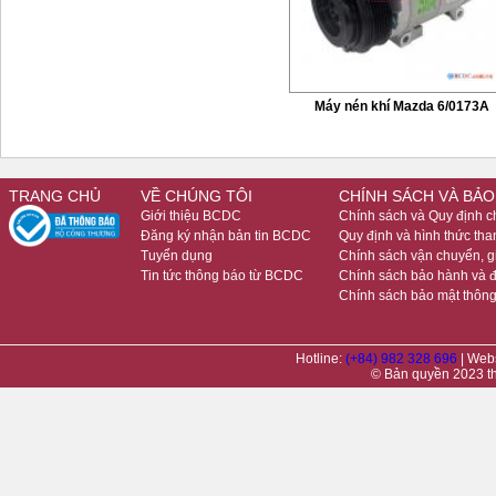
Máy nén khí Mazda 6/0173A
TRANG CHỦ
VỀ CHÚNG TÔI
CHÍNH SÁCH VÀ BẢO
Giới thiệu BCDC
Chính sách và Quy định 
Đăng ký nhận bản tin BCDC
Quy định và hình thức tha
Tuyển dụng
Chính sách vận chuyển, 
Tin tức thông báo từ BCDC
Chính sách bảo hành và đ
Chính sách bảo mật thông
Hotline:
(+84) 982 328 696
| Web
© Bản quyền 2023 t