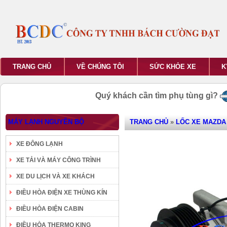
TRANG CHỦ
VỀ CHÚNG TÔI
SỨC KHỎE XE
K
Quý khách cần tìm phụ tùng gì?
MÁY LẠNH NGUYÊN BỘ
TRANG CHỦ
»
LỐC XE MAZDA
XE ĐÔNG LẠNH
XE TẢI VÀ MÁY CÔNG TRÌNH
XE DU LỊCH VÀ XE KHÁCH
ĐIỀU HÒA ĐIỆN XE THÙNG KÍN
ĐIỀU HÒA ĐIỆN CABIN
ĐIỀU HÒA THERMO KING