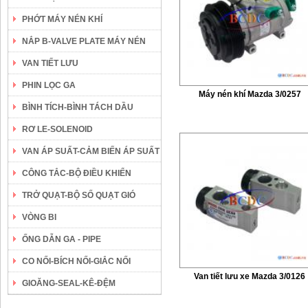
PHỚT MÁY NÉN KHÍ
NẮP B-VALVE PLATE MÁY NÉN
VAN TIẾT LƯU
PHIN LỌC GA
Máy nén khí Mazda 3/0257
BÌNH TÍCH-BÌNH TÁCH DẦU
RƠ LE-SOLENOID
VAN ÁP SUẤT-CẢM BIẾN ÁP SUẤT
CÔNG TẮC-BỘ ĐIỀU KHIỂN
TRỞ QUẠT-BỘ SỐ QUẠT GIÓ
VÒNG BI
ỐNG DẪN GA - PIPE
CO NỐI-BÍCH NỐI-GIẮC NỐI
Van tiết lưu xe Mazda 3/0126
GIOĂNG-SEAL-KÊ-ĐỆM