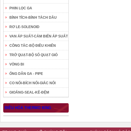
PHIN LỌC GA
BÌNH TÍCH-BÌNH TÁCH DẦU
RƠ LE-SOLENOID
VAN ÁP SUẤT-CẢM BIẾN ÁP SUẤT
CÔNG TẮC-BỘ ĐIỀU KHIỂN
TRỞ QUẠT-BỘ SỐ QUẠT GIÓ
VÒNG BI
ỐNG DẪN GA - PIPE
CO NỐI-BÍCH NỐI-GIẮC NỐI
GIOĂNG-SEAL-KÊ-ĐỆM
ĐIỀU HÒA THERMO KING