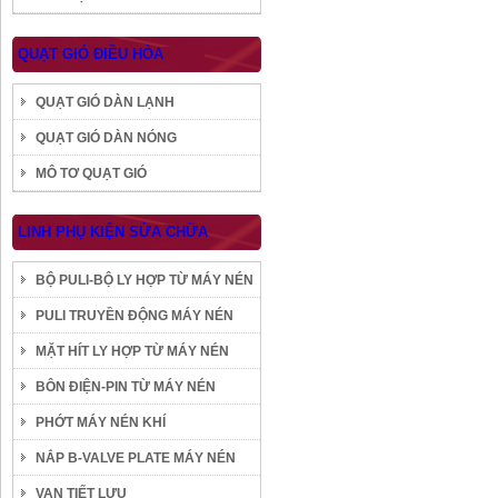
QUẠT GIÓ ĐIỀU HÒA
QUẠT GIÓ DÀN LẠNH
QUẠT GIÓ DÀN NÓNG
MÔ TƠ QUẠT GIÓ
LINH PHỤ KIỆN SỬA CHỮA
BỘ PULI-BỘ LY HỢP TỪ MÁY NÉN
PULI TRUYỀN ĐỘNG MÁY NÉN
MẶT HÍT LY HỢP TỪ MÁY NÉN
BÔN ĐIỆN-PIN TỪ MÁY NÉN
PHỚT MÁY NÉN KHÍ
NẮP B-VALVE PLATE MÁY NÉN
VAN TIẾT LƯU