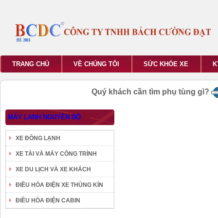
TRANG CHỦ
VỀ CHÚNG TÔI
SỨC KHỎE XE
K
Quý khách cần tìm phụ tùng gì?
MÁY LẠNH NGUYÊN BỘ
XE ĐÔNG LẠNH
XE TẢI VÀ MÁY CÔNG TRÌNH
XE DU LỊCH VÀ XE KHÁCH
ĐIỀU HÒA ĐIỆN XE THÙNG KÍN
ĐIỀU HÒA ĐIỆN CABIN