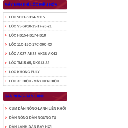
MÁY NÉN KHÍ-LỐC ĐIỀU HÒA
LỐC 5H11-5H14-7H15
LỐC V5-SP10-15-17-20-21
LỐC HS15-HS17-HS18
LỐC 11C-15C-17C-30C-XX
LỐC AK27-AK33-AK38-AK43
LỐC TM15-65, DKS13-32
LỐC KHÔNG PULY
LỐC XE ĐIỆN - MÁY NÉN ĐIỆN
DÀN NÓNG-DÀN LẠNH
CỤM DÀN NÓNG-LẠNH LIỀN KHỐI
DÀN NÓNG-DÀN NGƯNG TỤ
DÀN LẠNH-DÀN BAY HƠI