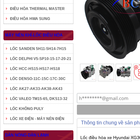
ĐIỀU HÒA THERMAL MASTER
ĐIỀU HÒA HWA SUNG
MÁY NÉN KHÍ-LỐC ĐIỀU HÒA
LỐC SANDEN 5H11-5H14-7H15
LỐC DELPHI V5-SP10-15-17-20-21
LỐC HCC-HS15-HS17-HS18
LỐC DENSO-11C-15C-17C-30C
LỐC AK27-AK33-AK38-AK43
LỐC VALEO TM15-65, DKS13-32
LỐC KHÔNG PULY
LỐC XE ĐIỆN - MÁY NÉN ĐIỆN
Thông tin chung về sản p
DÀN NÓNG-DÀN LẠNH
Lốc điều hòa xe Hyundai XG30