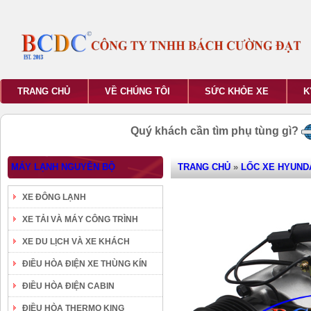
TRANG CHỦ
VỀ CHÚNG TÔI
SỨC KHỎE XE
K
Quý khách cần tìm phụ tùng gì?
MÁY LẠNH NGUYÊN BỘ
TRANG CHỦ
»
LỐC XE HYUND
XE ĐÔNG LẠNH
XE TẢI VÀ MÁY CÔNG TRÌNH
XE DU LỊCH VÀ XE KHÁCH
ĐIỀU HÒA ĐIỆN XE THÙNG KÍN
ĐIỀU HÒA ĐIỆN CABIN
ĐIỀU HÒA THERMO KING