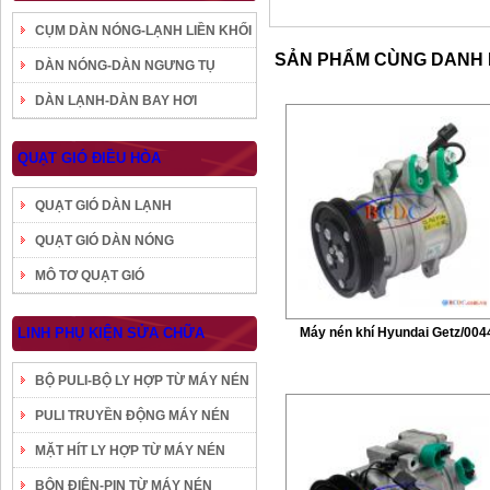
CỤM DÀN NÓNG-LẠNH LIỀN KHỐI
SẢN PHẨM CÙNG DANH
DÀN NÓNG-DÀN NGƯNG TỤ
DÀN LẠNH-DÀN BAY HƠI
QUẠT GIÓ ĐIỀU HÒA
QUẠT GIÓ DÀN LẠNH
QUẠT GIÓ DÀN NÓNG
MÔ TƠ QUẠT GIÓ
LINH PHỤ KIỆN SỬA CHỮA
Máy nén khí Hyundai Getz/004
BỘ PULI-BỘ LY HỢP TỪ MÁY NÉN
PULI TRUYỀN ĐỘNG MÁY NÉN
MẶT HÍT LY HỢP TỪ MÁY NÉN
BÔN ĐIỆN-PIN TỪ MÁY NÉN