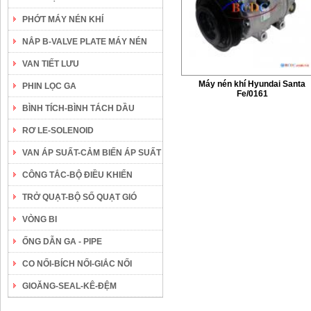
PHỚT MÁY NÉN KHÍ
NẮP B-VALVE PLATE MÁY NÉN
VAN TIẾT LƯU
Máy nén khí Hyundai Santa
PHIN LỌC GA
Fe/0161
BÌNH TÍCH-BÌNH TÁCH DẦU
RƠ LE-SOLENOID
VAN ÁP SUẤT-CẢM BIẾN ÁP SUẤT
CÔNG TẮC-BỘ ĐIỀU KHIỂN
TRỞ QUẠT-BỘ SỐ QUẠT GIÓ
VÒNG BI
ỐNG DẪN GA - PIPE
CO NỐI-BÍCH NỐI-GIẮC NỐI
GIOĂNG-SEAL-KÊ-ĐỆM