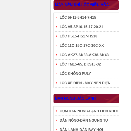
MÁY NÉN KHÍ-LỐC ĐIỀU HÒA
LỐC 5H11-5H14-7H15
LỐC V5-SP10-15-17-20-21
LỐC HS15-HS17-HS18
LỐC 11C-15C-17C-30C-XX
LỐC AK27-AK33-AK38-AK43
LỐC TM15-65, DKS13-32
LỐC KHÔNG PULY
LỐC XE ĐIỆN - MÁY NÉN ĐIỆN
DÀN NÓNG-DÀN LẠNH
CỤM DÀN NÓNG-LẠNH LIỀN KHỐI
DÀN NÓNG-DÀN NGƯNG TỤ
DÀN LẠNH-DÀN BAY HƠI