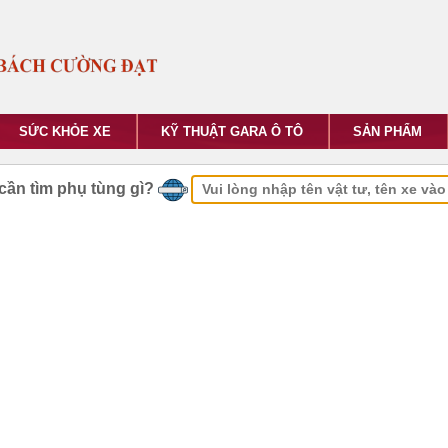
SỨC KHỎE XE
KỸ THUẬT GARA Ô TÔ
SẢN PHẨM
cần tìm phụ tùng gì?