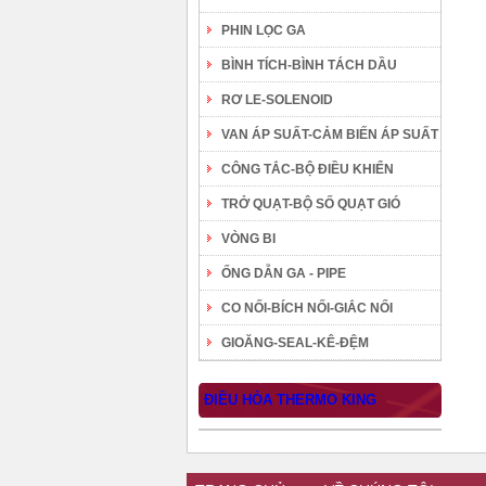
PHIN LỌC GA
BÌNH TÍCH-BÌNH TÁCH DẦU
RƠ LE-SOLENOID
VAN ÁP SUẤT-CẢM BIẾN ÁP SUẤT
CÔNG TẮC-BỘ ĐIỀU KHIỂN
TRỞ QUẠT-BỘ SỐ QUẠT GIÓ
VÒNG BI
ỐNG DẪN GA - PIPE
CO NỐI-BÍCH NỐI-GIẮC NỐI
GIOĂNG-SEAL-KÊ-ĐỆM
ĐIỀU HÒA THERMO KING