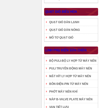
QUẠT GIÓ ĐIỀU HÒA
QUẠT GIÓ DÀN LẠNH
QUẠT GIÓ DÀN NÓNG
MÔ TƠ QUẠT GIÓ
LINH PHỤ KIỆN SỬA CHỮA
BỘ PULI-BỘ LY HỢP TỪ MÁY NÉN
PULI TRUYỀN ĐỘNG MÁY NÉN
MẶT HÍT LY HỢP TỪ MÁY NÉN
BÔN ĐIỆN-PIN TỪ MÁY NÉN
PHỚT MÁY NÉN KHÍ
NẮP B-VALVE PLATE MÁY NÉN
VAN TIẾT LƯU