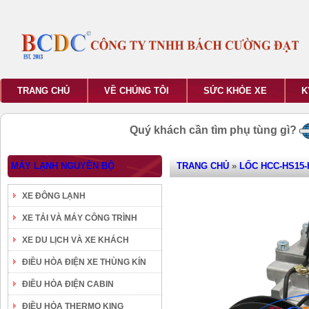
TRANG CHỦ
VỀ CHÚNG TÔI
SỨC KHỎE XE
K
Quý khách cần tìm phụ tùng gì?
MÁY LẠNH NGUYÊN BỘ
TRANG CHỦ
»
LỐC HCC-HS15-
XE ĐÔNG LẠNH
XE TẢI VÀ MÁY CÔNG TRÌNH
XE DU LỊCH VÀ XE KHÁCH
ĐIỀU HÒA ĐIỆN XE THÙNG KÍN
ĐIỀU HÒA ĐIỆN CABIN
ĐIỀU HÒA THERMO KING