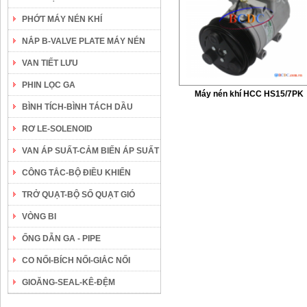
PHỚT MÁY NÉN KHÍ
NẮP B-VALVE PLATE MÁY NÉN
VAN TIẾT LƯU
PHIN LỌC GA
Máy nén khí HCC HS15/7PK
BÌNH TÍCH-BÌNH TÁCH DẦU
RƠ LE-SOLENOID
VAN ÁP SUẤT-CẢM BIẾN ÁP SUẤT
CÔNG TẮC-BỘ ĐIỀU KHIỂN
TRỞ QUẠT-BỘ SỐ QUẠT GIÓ
VÒNG BI
ỐNG DẪN GA - PIPE
CO NỐI-BÍCH NỐI-GIẮC NỐI
GIOĂNG-SEAL-KÊ-ĐỆM