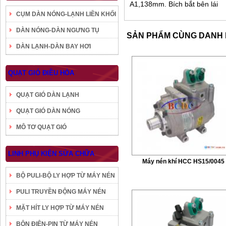
A1,138mm. Bích bắt bên lái
CỤM DÀN NÓNG-LẠNH LIỀN KHỐI
DÀN NÓNG-DÀN NGƯNG TỤ
SẢN PHẨM CÙNG DANH
DÀN LẠNH-DÀN BAY HƠI
QUẠT GIÓ ĐIỀU HÒA
QUẠT GIÓ DÀN LẠNH
QUẠT GIÓ DÀN NÓNG
MÔ TƠ QUẠT GIÓ
LINH PHỤ KIỆN SỬA CHỮA
Máy nén khí HCC HS15/0045
BỘ PULI-BỘ LY HỢP TỪ MÁY NÉN
PULI TRUYỀN ĐỘNG MÁY NÉN
MẶT HÍT LY HỢP TỪ MÁY NÉN
BÔN ĐIỆN-PIN TỪ MÁY NÉN