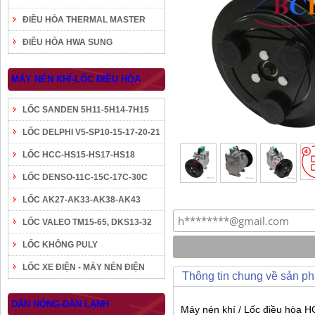
ĐIỀU HÒA THERMAL MASTER
ĐIỀU HÒA HWA SUNG
MÁY NÉN KHÍ-LỐC ĐIỀU HÒA
LỐC SANDEN 5H11-5H14-7H15
LỐC DELPHI V5-SP10-15-17-20-21
LỐC HCC-HS15-HS17-HS18
LỐC DENSO-11C-15C-17C-30C
LỐC AK27-AK33-AK38-AK43
LỐC VALEO TM15-65, DKS13-32
LỐC KHÔNG PULY
LỐC XE ĐIỆN - MÁY NÉN ĐIỆN
Thông tin chung về sản p
DÀN NÓNG-DÀN LẠNH
Máy nén khí / Lốc điều hòa 