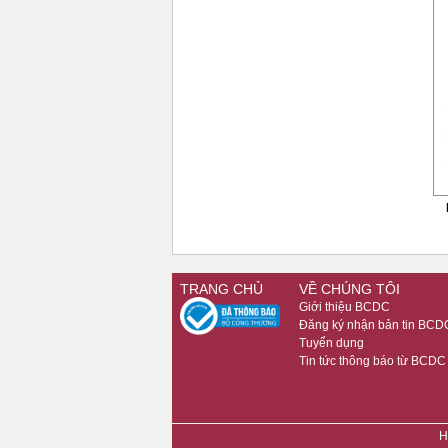
TRANG CHỦ
VỀ CHÚNG TÔI
Giới thiệu BCDC
Đăng ký nhận bản tin BCD
Tuyển dụng
Tin tức thông báo từ BCDC
H