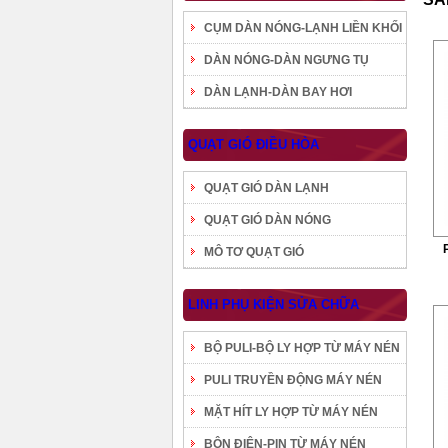
CỤM DÀN NÓNG-LẠNH LIỀN KHỐI
DÀN NÓNG-DÀN NGƯNG TỤ
DÀN LẠNH-DÀN BAY HƠI
QUẠT GIÓ ĐIỀU HÒA
QUẠT GIÓ DÀN LẠNH
QUẠT GIÓ DÀN NÓNG
MÔ TƠ QUẠT GIÓ
LINH PHỤ KIỆN SỬA CHỮA
BỘ PULI-BỘ LY HỢP TỪ MÁY NÉN
PULI TRUYỀN ĐỘNG MÁY NÉN
MẶT HÍT LY HỢP TỪ MÁY NÉN
BÔN ĐIỆN-PIN TỪ MÁY NÉN