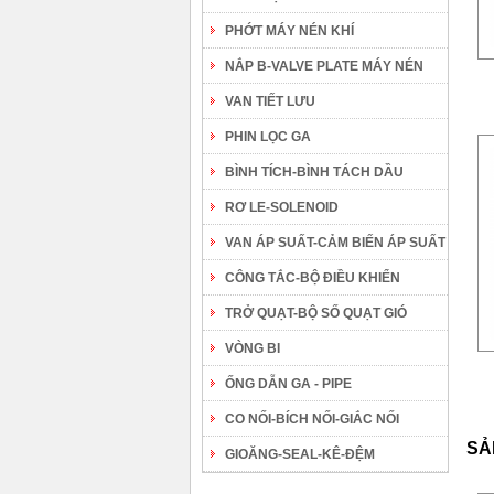
PHỚT MÁY NÉN KHÍ
NẮP B-VALVE PLATE MÁY NÉN
VAN TIẾT LƯU
PHIN LỌC GA
BÌNH TÍCH-BÌNH TÁCH DẦU
RƠ LE-SOLENOID
VAN ÁP SUẤT-CẢM BIẾN ÁP SUẤT
CÔNG TẮC-BỘ ĐIỀU KHIỂN
TRỞ QUẠT-BỘ SỐ QUẠT GIÓ
VÒNG BI
ỐNG DẪN GA - PIPE
CO NỐI-BÍCH NỐI-GIẮC NỐI
SẢ
GIOĂNG-SEAL-KÊ-ĐỆM