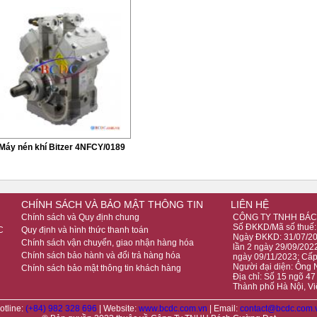
Máy nén khí Bitzer 4NFCY/0189
CHÍNH SÁCH VÀ BẢO MẬT THÔNG TIN
LIÊN HỆ
Chính sách và Quy định chung
CÔNG TY TNHH BÁC
Số ĐKKD/Mã số thuế
C
Quy định và hình thức thanh toán
Ngày ĐKKD: 31/07/201
Chính sách vận chuyển, giao nhận hàng hóa
lần 2 ngày 29/09/2022
Chính sách bảo hành và đổi trả hàng hóa
ngày 09/11/2023; Cấ
Người đại diện: Ông
Chính sách bảo mật thông tin khách hàng
Địa chỉ: Số 15 ngõ 4
Thành phố Hà Nội, V
otline:
(+84) 982 328 696
| Website:
www.bcdc.com.vn
| Email:
contact@bcdc.com.