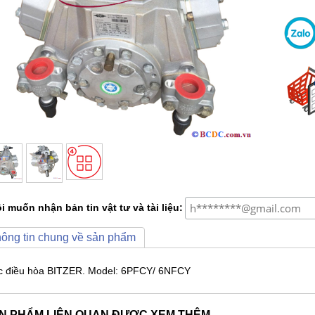
i muốn nhận bản tin vật tư và tài liệu:
ông tin chung về sản phẩm
c điều hòa BITZER. Model: 6PFCY/ 6NFCY
N PHẨM LIÊN QUAN ĐƯỢC XEM THÊM