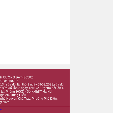
H CƯỜNG ĐẠT (BCDC)
: 0106250232
3 , sửa đổi lần thứ 1 ngày 09/03/2021;sửa đổi
; sửa đổi lần 3 ngày 12/10/2022; sửa đổi lần 4
p tại: Phòng ĐKKD - Sở KH&ĐT Hà Nội
 Nghiêm Trung Hiếu
7 phố Nguyễn Khả Trạc, Phường Phú Diễn,
iệt Nam
vn