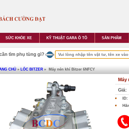
SỨC KHỎE XE
KỸ THUẬT GARA Ô TÔ
SẢN PHẨM
cần tìm phụ tùng gì?
ANG CHỦ
»
LỐC BITZER
»
Máy nén khí Bitzer 6NFCY
Máy 
Giá:
ID:
Hãn