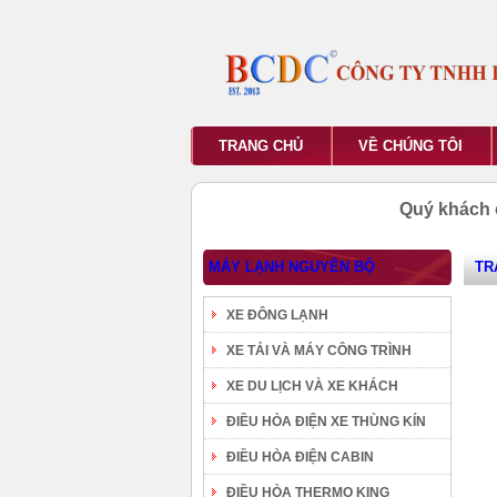
TRANG CHỦ
VỀ CHÚNG TÔI
Quý khách 
MÁY LẠNH NGUYÊN BỘ
TR
XE ĐÔNG LẠNH
XE TẢI VÀ MÁY CÔNG TRÌNH
XE DU LỊCH VÀ XE KHÁCH
ĐIỀU HÒA ĐIỆN XE THÙNG KÍN
ĐIỀU HÒA ĐIỆN CABIN
ĐIỀU HÒA THERMO KING