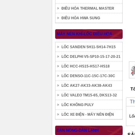
ĐIỀU HÒA THERMAL MASTER
ĐIỀU HÒA HWA SUNG
MÁY NÉN KHÍ-LỐC ĐIỀU HÒA
LỐC SANDEN 5H11-5H14-7H15
LỐC DELPHI V5-SP10-15-17-20-21
LỐC HCC-HS15-HS17-HS18
LỐC DENSO-11C-15C-17C-30C
LỐC AK27-AK33-AK38-AK43
Tô
LỐC VALEO TM15-65, DKS13-32
Th
LỐC KHÔNG PULY
LỐC XE ĐIỆN - MÁY NÉN ĐIỆN
Lố
DÀN NÓNG-DÀN LẠNH
SẢ