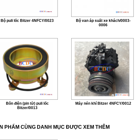
Bộ puli lốc Bitzer 4NFCY/0023
Bộ van áp suất xe khách/0003-
0006
Bôn điện (pin từ) puli lốc
Máy nén khí Bitzer 4NFCY/0012
Bitzer/0013
N PHẨM CÙNG DANH MỤC ĐƯỢC XEM THÊM