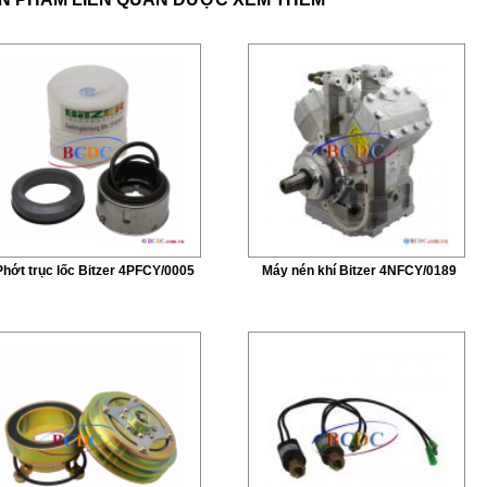
Phớt trục lốc Bitzer 4PFCY/0005
Máy nén khí Bitzer 4NFCY/0189