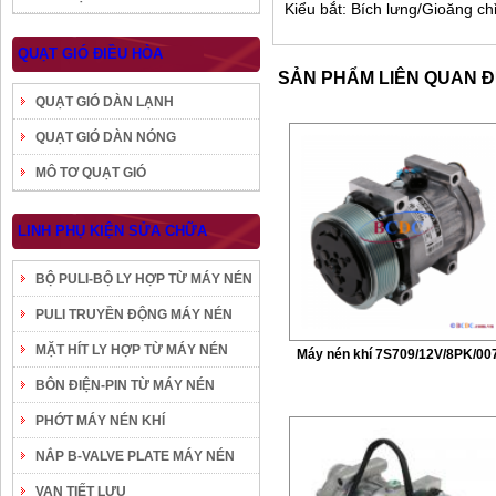
Kiểu bắt: Bích lưng/Gioăng chỉ
QUẠT GIÓ ĐIỀU HÒA
SẢN PHẨM LIÊN QUAN 
QUẠT GIÓ DÀN LẠNH
QUẠT GIÓ DÀN NÓNG
MÔ TƠ QUẠT GIÓ
LINH PHỤ KIỆN SỬA CHỮA
BỘ PULI-BỘ LY HỢP TỪ MÁY NÉN
PULI TRUYỀN ĐỘNG MÁY NÉN
MẶT HÍT LY HỢP TỪ MÁY NÉN
Máy nén khí 7S709/12V/8PK/00
BÔN ĐIỆN-PIN TỪ MÁY NÉN
PHỚT MÁY NÉN KHÍ
NẮP B-VALVE PLATE MÁY NÉN
VAN TIẾT LƯU