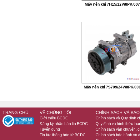
Máy nén khí 7H15/12V/8PK/00
Máy nén khí 7S709/24V/8PK/00
TRANG CHỦ
VỀ CHÚNG TÔI
CHÍNH SÁCH VÀ BẢO
Giới thiệu BCDC
Chính sách và Quy định 
Đăng ký nhận bản tin BCDC
Quy định và hình thức tha
Tuyển dụng
Chính sách vận chuyển, 
Tin tức thông báo từ BCDC
Chính sách bảo hành và đ