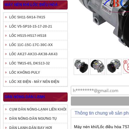
MÁY NÉN KHÍ-LỐC ĐIỀU HÒA
LỐC 5H11-5H14-7H15
LỐC V5-SP10-15-17-20-21
LỐC HS15-HS17-HS18
LỐC 11C-15C-17C-30C-XX
LỐC AK27-AK33-AK38-AK43
LỐC TM15-65, DKS13-32
LỐC KHÔNG PULY
LỐC XE ĐIỆN - MÁY NÉN ĐIỆN
DÀN NÓNG-DÀN LẠNH
CỤM DÀN NÓNG-LẠNH LIỀN KHỐI
Thông tin chung về sản p
DÀN NÓNG-DÀN NGƯNG TỤ
Máy nén khí/Lốc điều hòa 7S7
DÀN LẠNH-DÀN BAY HƠI