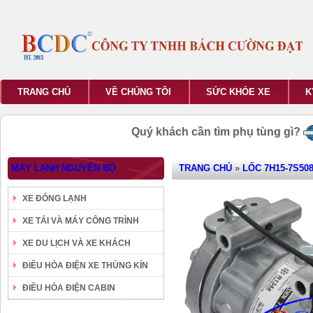
TRANG CHỦ
VỀ CHÚNG TÔI
SỨC KHỎE XE
K
Quý khách cần tìm phụ tùng gì?
MÁY LẠNH NGUYÊN BỘ
TRANG CHỦ
»
LỐC 7H15-7S508
XE ĐÔNG LẠNH
XE TẢI VÀ MÁY CÔNG TRÌNH
XE DU LỊCH VÀ XE KHÁCH
ĐIỀU HÒA ĐIỆN XE THÙNG KÍN
ĐIỀU HÒA ĐIỆN CABIN