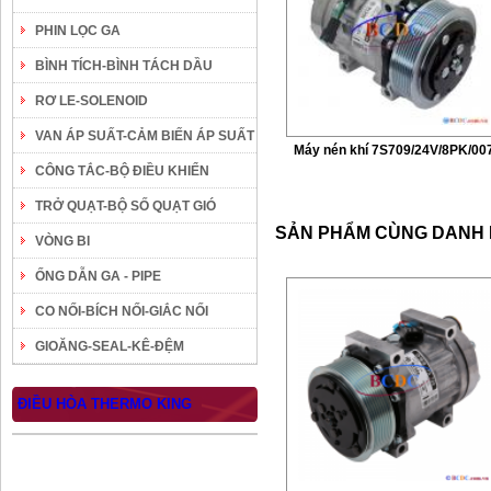
PHIN LỌC GA
BÌNH TÍCH-BÌNH TÁCH DẦU
RƠ LE-SOLENOID
VAN ÁP SUẤT-CẢM BIẾN ÁP SUẤT
Máy nén khí 7S709/24V/8PK/00
CÔNG TẮC-BỘ ĐIỀU KHIỂN
TRỞ QUẠT-BỘ SỐ QUẠT GIÓ
SẢN PHẨM CÙNG DANH
VÒNG BI
ỐNG DẪN GA - PIPE
CO NỐI-BÍCH NỐI-GIẮC NỐI
GIOĂNG-SEAL-KÊ-ĐỆM
ĐIỀU HÒA THERMO KING