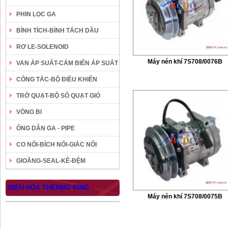
PHIN LỌC GA
BÌNH TÍCH-BÌNH TÁCH DẦU
RƠ LE-SOLENOID
Máy nén khí 7S708/0076B
VAN ÁP SUẤT-CẢM BIẾN ÁP SUẤT
CÔNG TẮC-BỘ ĐIỀU KHIỂN
TRỞ QUẠT-BỘ SỐ QUẠT GIÓ
VÒNG BI
ỐNG DẪN GA - PIPE
CO NỐI-BÍCH NỐI-GIẮC NỐI
GIOĂNG-SEAL-KÊ-ĐỆM
ĐIỀU HÒA THERMO KING
Máy nén khí 7S708/0075B