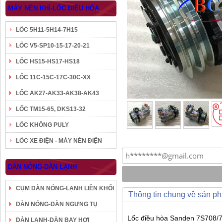
MÁY NÉN KHÍ-LỐC ĐIỀU HÒA
LỐC 5H11-5H14-7H15
LỐC V5-SP10-15-17-20-21
LỐC HS15-HS17-HS18
LỐC 11C-15C-17C-30C-XX
LỐC AK27-AK33-AK38-AK43
LỐC TM15-65, DKS13-32
LỐC KHÔNG PULY
LỐC XE ĐIỆN - MÁY NÉN ĐIỆN
DÀN NÓNG-DÀN LẠNH
CỤM DÀN NÓNG-LẠNH LIỀN KHỐI
Thông tin chung về sản p
DÀN NÓNG-DÀN NGƯNG TỤ
Lốc điều hòa Sanden 7S708/7H
DÀN LẠNH-DÀN BAY HƠI