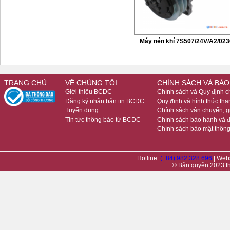
Máy nén khí 7S507/24V/A2/023
TRANG CHỦ
VỀ CHÚNG TÔI
CHÍNH SÁCH VÀ BẢO
Giới thiệu BCDC
Chính sách và Quy định 
Đăng ký nhận bản tin BCDC
Quy định và hình thức tha
Tuyển dụng
Chính sách vận chuyển, 
Tin tức thông báo từ BCDC
Chính sách bảo hành và đ
Chính sách bảo mật thông
Hotline:
(+84) 982 328 696
| Web
© Bản quyền 2023 t