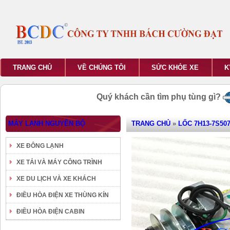
TRANG CHỦ
VỀ CHÚNG TÔI
SỨC KHỎE XE
K
Quý khách cần tìm phụ tùng gì?
MÁY LẠNH NGUYÊN BỘ
TRANG CHỦ
»
LỐC 7H13-7S507
XE ĐÔNG LẠNH
XE TẢI VÀ MÁY CÔNG TRÌNH
XE DU LỊCH VÀ XE KHÁCH
ĐIỀU HÒA ĐIỆN XE THÙNG KÍN
ĐIỀU HÒA ĐIỆN CABIN