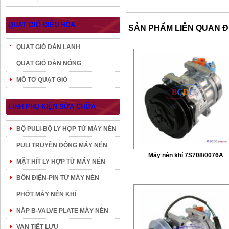
QUẠT GIÓ ĐIỀU HÒA
SẢN PHẨM LIÊN QUAN 
QUẠT GIÓ DÀN LẠNH
QUẠT GIÓ DÀN NÓNG
MÔ TƠ QUẠT GIÓ
LINH PHỤ KIỆN SỬA CHỮA
BỘ PULI-BỘ LY HỢP TỪ MÁY NÉN
PULI TRUYỀN ĐỘNG MÁY NÉN
Máy nén khí 7S708/0076A
MẶT HÍT LY HỢP TỪ MÁY NÉN
BÔN ĐIỆN-PIN TỪ MÁY NÉN
PHỚT MÁY NÉN KHÍ
NẮP B-VALVE PLATE MÁY NÉN
VAN TIẾT LƯU