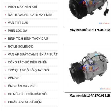
PHỚT MÁY NÉN KHÍ
NẮP B-VALVE PLATE MÁY NÉN
VAN TIẾT LƯU
Máy nén khí 10PA17C/0331A
PHIN LỌC GA
BÌNH TÍCH-BÌNH TÁCH DẦU
RƠ LE-SOLENOID
VAN ÁP SUẤT-CẢM BIẾN ÁP SUẤT
CÔNG TẮC-BỘ ĐIỀU KHIỂN
TRỞ QUẠT-BỘ SỐ QUẠT GIÓ
VÒNG BI
ỐNG DẪN GA - PIPE
CO NỐI-BÍCH NỐI-GIẮC NỐI
Máy nén khí 10PA17C/0331B
GIOĂNG-SEAL-KÊ-ĐỆM