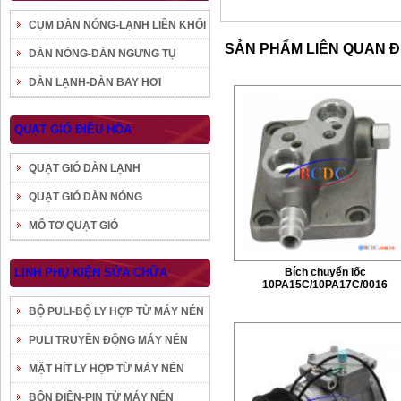
CỤM DÀN NÓNG-LẠNH LIỀN KHỐI
SẢN PHẨM LIÊN QUAN 
DÀN NÓNG-DÀN NGƯNG TỤ
DÀN LẠNH-DÀN BAY HƠI
QUẠT GIÓ ĐIỀU HÒA
QUẠT GIÓ DÀN LẠNH
QUẠT GIÓ DÀN NÓNG
MÔ TƠ QUẠT GIÓ
LINH PHỤ KIỆN SỬA CHỮA
Bích chuyển lốc
10PA15C/10PA17C/0016
BỘ PULI-BỘ LY HỢP TỪ MÁY NÉN
PULI TRUYỀN ĐỘNG MÁY NÉN
MẶT HÍT LY HỢP TỪ MÁY NÉN
BÔN ĐIỆN-PIN TỪ MÁY NÉN