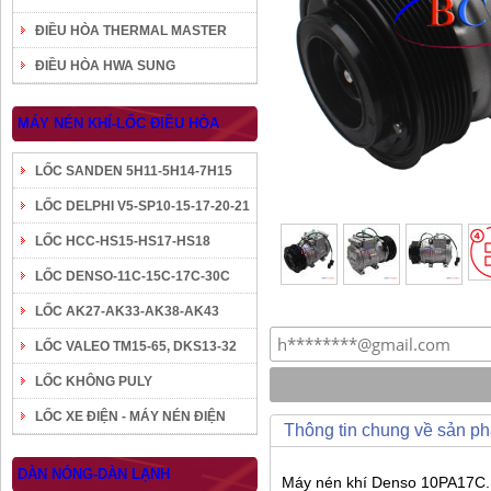
ĐIỀU HÒA THERMAL MASTER
ĐIỀU HÒA HWA SUNG
MÁY NÉN KHÍ-LỐC ĐIỀU HÒA
LỐC SANDEN 5H11-5H14-7H15
LỐC DELPHI V5-SP10-15-17-20-21
LỐC HCC-HS15-HS17-HS18
LỐC DENSO-11C-15C-17C-30C
LỐC AK27-AK33-AK38-AK43
LỐC VALEO TM15-65, DKS13-32
LỐC KHÔNG PULY
LỐC XE ĐIỆN - MÁY NÉN ĐIỆN
Thông tin chung về sản p
DÀN NÓNG-DÀN LẠNH
Máy nén khí Denso 10PA17C. 