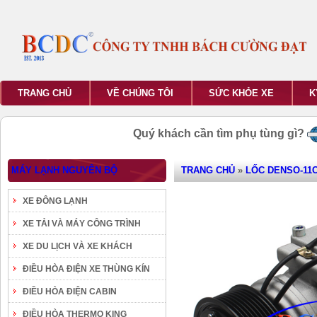
TRANG CHỦ
VỀ CHÚNG TÔI
SỨC KHỎE XE
K
Quý khách cần tìm phụ tùng gì?
MÁY LẠNH NGUYÊN BỘ
TRANG CHỦ
»
LỐC DENSO-11C
XE ĐÔNG LẠNH
XE TẢI VÀ MÁY CÔNG TRÌNH
XE DU LỊCH VÀ XE KHÁCH
ĐIỀU HÒA ĐIỆN XE THÙNG KÍN
ĐIỀU HÒA ĐIỆN CABIN
ĐIỀU HÒA THERMO KING