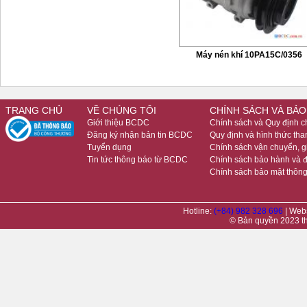
Máy nén khí 10PA15C/0356
TRANG CHỦ
VỀ CHÚNG TÔI
CHÍNH SÁCH VÀ BẢO
Giới thiệu BCDC
Chính sách và Quy định 
Đăng ký nhận bản tin BCDC
Quy định và hình thức tha
Tuyển dụng
Chính sách vận chuyển, 
Tin tức thông báo từ BCDC
Chính sách bảo hành và đ
Chính sách bảo mật thông
Hotline:
(+84) 982 328 696
| Web
© Bản quyền 2023 t