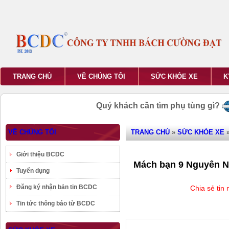
TRANG CHỦ
VỀ CHÚNG TÔI
SỨC KHỎE XE
K
Quý khách cần tìm phụ tùng gì?
VỀ CHÚNG TÔI
TRANG CHỦ
»
SỨC KHỎE XE
»
Giới thiệu BCDC
Mách bạn 9 Nguyên N
Tuyển dụng
Đăng ký nhận bản tin BCDC
Chia sẻ tin
Tin tức thông báo từ BCDC