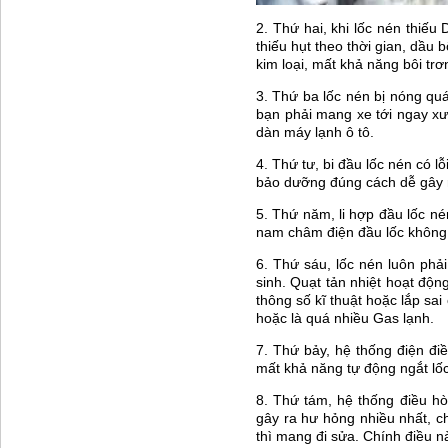
2. Thứ hai, khi lốc nén thiế
thiếu hụt theo thời gian, dầu 
kim loại, mất khả năng bôi trơ
3. Thứ ba lốc nén bị nóng quá
bạn phải mang xe tới ngay x
dàn máy lạnh ô tô.
4. Thứ tư, bi đầu lốc nén có 
bảo dưỡng đúng cách dễ gây r
5. Thứ năm, li hợp đầu lốc né
nam châm điện đầu lốc không 
6. Thứ sáu, lốc nén luôn phả
sinh. Quạt tản nhiệt hoạt đ
thông số kĩ thuật hoặc lắp sai
hoặc là quá nhiều Gas lạnh.
7. Thứ bảy, hệ thống điện đi
mất khả năng tự động ngắt lốc
8. Thứ tám, hệ thống điều h
gây ra hư hỏng nhiều nhất, 
thì mang đi sửa. Chính điều n