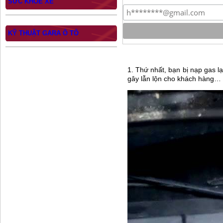
SỨC KHỎE XE
KỸ THUẬT GARA Ô TÔ
1. Thứ nhất, bạn bị nạp gas lạ
gây lẫn lộn cho khách hàng… 