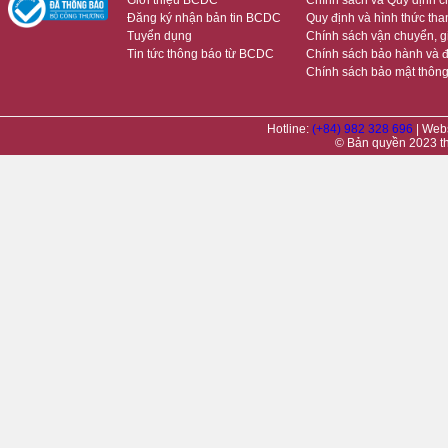
Giới thiệu BCDC
Chính sách và Quy định 
Đăng ký nhận bản tin BCDC
Quy định và hình thức tha
Tuyển dụng
Chính sách vận chuyển, 
Tin tức thông báo từ BCDC
Chính sách bảo hành và đ
Chính sách bảo mật thông
Hotline:
(+84) 982 328 696
| Web
© Bản quyền 2023 t