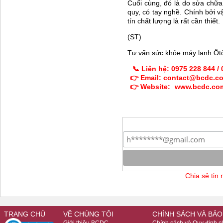
Cuối cùng, đó là do sửa chữ
quy, có tay nghề. Chính bởi 
tín chất lượng là rất cần thiết.
(ST)
Tư vấn sức khỏe máy lạnh Ôtô,
📞 Liên hệ: 0975 228 844 /
👉 Email: contact@bcdc.c
👉 Website:
www.bcdc.co
Chia sẻ tin
TRANG CHỦ
VỀ CHÚNG TÔI
CHÍNH SÁCH VÀ BẢO