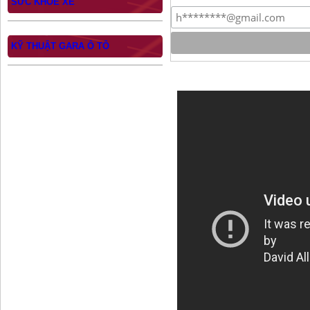
SỨC KHỎE XE
KỸ THUẬT GARA Ô TÔ