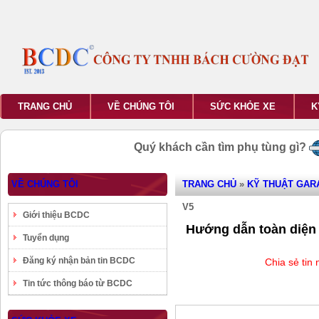
TRANG CHỦ
VỀ CHÚNG TÔI
SỨC KHỎE XE
K
Quý khách cần tìm phụ tùng gì?
VỀ CHÚNG TÔI
TRANG CHỦ
»
KỸ THUẬT GAR
V5
Giới thiệu BCDC
Hướng dẫn toàn diện b
Tuyển dụng
Đăng ký nhận bản tin BCDC
Chia sẻ tin
Tin tức thông báo từ BCDC