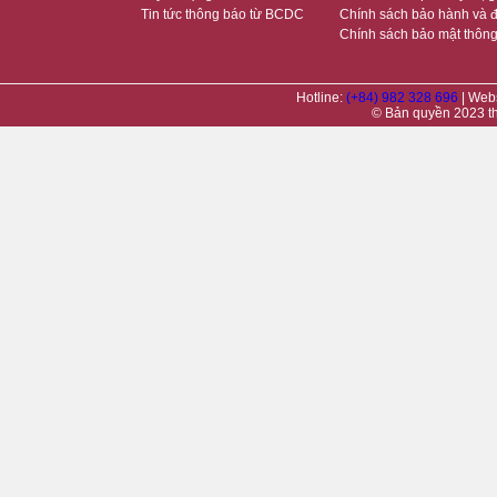
Tin tức thông báo từ BCDC
Chính sách bảo hành và đ
Chính sách bảo mật thông
Hotline:
(+84) 982 328 696
| Web
© Bản quyền 2023 t