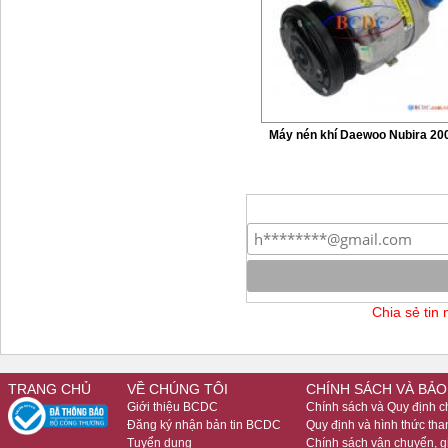
Máy nén khí Daewoo Nubira 20
Chia sẻ tin
TRANG CHỦ
VỀ CHÚNG TÔI
CHÍNH SÁCH VÀ BẢO
Giới thiệu BCDC
Chính sách và Quy định 
Đăng ký nhận bản tin BCDC
Quy định và hình thức tha
Tuyển dụng
Chính sách vận chuyển, 