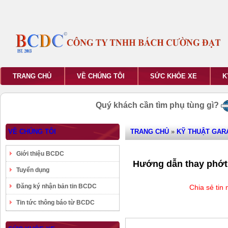
TRANG CHỦ
VỀ CHÚNG TÔI
SỨC KHỎE XE
K
Quý khách cần tìm phụ tùng gì?
VỀ CHÚNG TÔI
TRANG CHỦ
»
KỸ THUẬT GAR
Giới thiệu BCDC
Hướng dẫn thay phớt 
Tuyển dụng
Đăng ký nhận bản tin BCDC
Chia sẻ tin
Tin tức thông báo từ BCDC