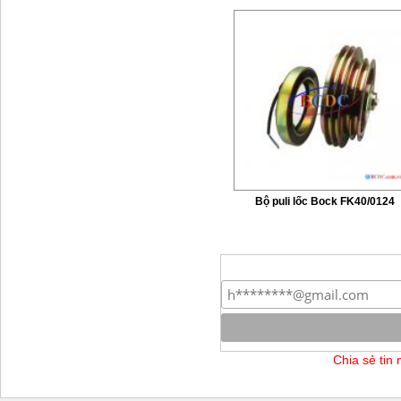
Bộ puli lốc Bock FK40/0124
Chia sẻ tin