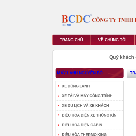
TRANG CHỦ
VỀ CHÚNG TÔI
Quý khách 
MÁY LẠNH NGUYÊN BỘ
TR
XE ĐÔNG LẠNH
XE TẢI VÀ MÁY CÔNG TRÌNH
XE DU LỊCH VÀ XE KHÁCH
ĐIỀU HÒA ĐIỆN XE THÙNG KÍN
ĐIỀU HÒA ĐIỆN CABIN
ĐIỀU HÒA THERMO KING