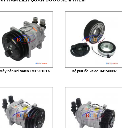
Máy nén khí Valeo TM15/0101A
Bộ puli lốc Valeo TM15/0097