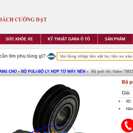
SỨC KHỎE XE
KỸ THUẬT GARA Ô TÔ
SẢN PHẨM
cần tìm phụ tùng gì?
ANG CHỦ
»
BỘ PULI-BỘ LY HỢP TỪ MÁY NÉN
»
Bộ puli lốc Valeo TM1
Bộ p
Giá:
ID:
Hãn