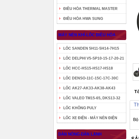
ĐIỀU HÒA THERMAL MASTER
ĐIỀU HÒA HWA SUNG
MÁY NÉN KHÍ-LỐC ĐIỀU HÒA
LỐC SANDEN 5H11-5H14-7H15
LỐC DELPHI V5-SP10-15-17-20-21
LỐC HCC-HS15-HS17-HS18
LỐC DENSO-11C-15C-17C-30C
LỐC AK27-AK33-AK38-AK43
Tô
LỐC VALEO TM15-65, DKS13-32
Th
LỐC KHÔNG PULY
LỐC XE ĐIỆN - MÁY NÉN ĐIỆN
Bộ
DÀN NÓNG-DÀN LẠNH
SẢ