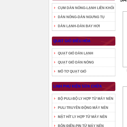
CỤM DÀN NÓNG-LẠNH LIỀN KHỐI
DÀN NÓNG-DÀN NGƯNG TỤ
DÀN LẠNH-DÀN BAY HƠI
QUẠT GIÓ ĐIỀU HÒA
QUẠT GIÓ DÀN LẠNH
QUẠT GIÓ DÀN NÓNG
MÔ TƠ QUẠT GIÓ
LINH PHỤ KIỆN SỬA CHỮA
BỘ PULI-BỘ LY HỢP TỪ MÁY NÉN
PULI TRUYỀN ĐỘNG MÁY NÉN
MẶT HÍT LY HỢP TỪ MÁY NÉN
BÔN ĐIỆN-PIN TỪ MÁY NÉN