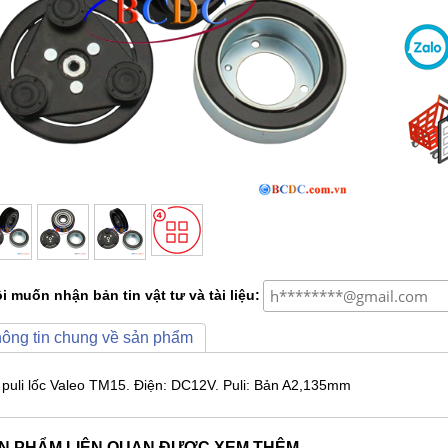
i muốn nhận bản tin vật tư và tài liệu:
ông tin chung về sản phẩm
 puli lốc Valeo TM15. Điện: DC12V. Puli: Bản A2,135mm
N PHẨM LIÊN QUAN ĐƯỢC XEM THÊM