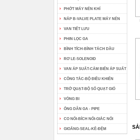
PHỚT MÁY NÉN KHÍ
NẮP B-VALVE PLATE MÁY NÉN
VAN TIẾT LƯU
PHIN LỌC GA
BÌNH TÍCH-BÌNH TÁCH DẦU
RƠ LE-SOLENOID
VAN ÁP SUẤT-CẢM BIẾN ÁP SUẤT
CÔNG TẮC-BỘ ĐIỀU KHIỂN
TRỞ QUẠT-BỘ SỐ QUẠT GIÓ
VÒNG BI
ỐNG DẪN GA - PIPE
CO NỐI-BÍCH NỐI-GIẮC NỐI
SẢ
GIOĂNG-SEAL-KÊ-ĐỆM