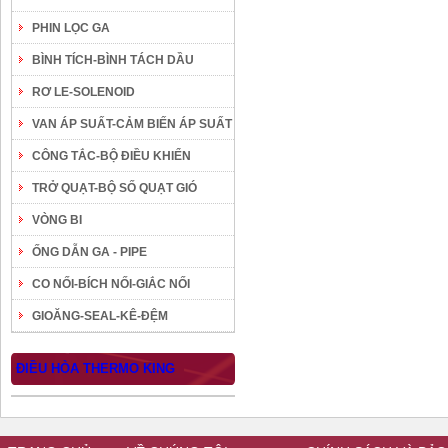
PHIN LỌC GA
BÌNH TÍCH-BÌNH TÁCH DẦU
RƠ LE-SOLENOID
VAN ÁP SUẤT-CẢM BIẾN ÁP SUẤT
CÔNG TẮC-BỘ ĐIỀU KHIỂN
TRỞ QUẠT-BỘ SỐ QUẠT GIÓ
VÒNG BI
ỐNG DẪN GA - PIPE
CO NỐI-BÍCH NỐI-GIẮC NỐI
GIOĂNG-SEAL-KÊ-ĐỆM
ĐIỀU HÒA THERMO KING