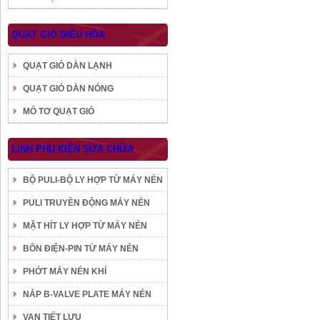
QUẠT GIÓ ĐIỀU HÒA
QUẠT GIÓ DÀN LẠNH
QUẠT GIÓ DÀN NÓNG
MÔ TƠ QUẠT GIÓ
LINH PHỤ KIỆN SỬA CHỮA
BỘ PULI-BỘ LY HỢP TỪ MÁY NÉN
PULI TRUYỀN ĐỘNG MÁY NÉN
MẶT HÍT LY HỢP TỪ MÁY NÉN
BÔN ĐIỆN-PIN TỪ MÁY NÉN
PHỚT MÁY NÉN KHÍ
NẮP B-VALVE PLATE MÁY NÉN
VAN TIẾT LƯU