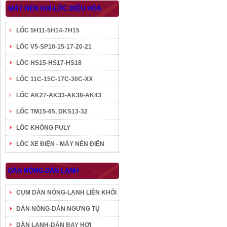
MÁY NÉN KHÍ-LỐC ĐIỀU HÒA
LỐC 5H11-5H14-7H15
LỐC V5-SP10-15-17-20-21
LỐC HS15-HS17-HS18
LỐC 11C-15C-17C-30C-XX
LỐC AK27-AK33-AK38-AK43
LỐC TM15-65, DKS13-32
LỐC KHÔNG PULY
LỐC XE ĐIỆN - MÁY NÉN ĐIỆN
DÀN NÓNG-DÀN LẠNH
CỤM DÀN NÓNG-LẠNH LIỀN KHỐI
DÀN NÓNG-DÀN NGƯNG TỤ
DÀN LẠNH-DÀN BAY HƠI