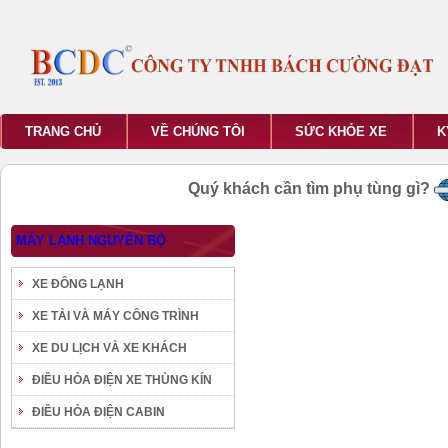
TRANG CHỦ
VỀ CHÚNG TÔI
SỨC KHỎE XE
K
Quý khách cần tìm phụ tùng gì?
MÁY LẠNH NGUYÊN BỘ
XE ĐÔNG LẠNH
XE TẢI VÀ MÁY CÔNG TRÌNH
XE DU LỊCH VÀ XE KHÁCH
ĐIỀU HÒA ĐIỆN XE THÙNG KÍN
ĐIỀU HÒA ĐIỆN CABIN