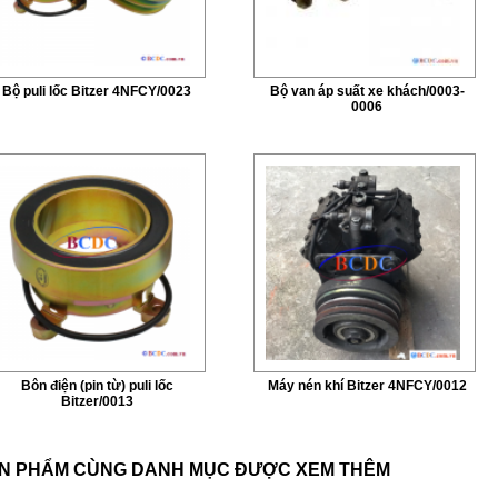
Bộ puli lốc Bitzer 4NFCY/0023
Bộ van áp suất xe khách/0003-
0006
Bôn điện (pin từ) puli lốc
Máy nén khí Bitzer 4NFCY/0012
Bitzer/0013
N PHẨM CÙNG DANH MỤC ĐƯỢC XEM THÊM