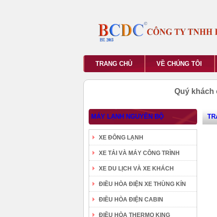
TRANG CHỦ
VỀ CHÚNG TÔI
Quý khách 
MÁY LẠNH NGUYÊN BỘ
TR
XE ĐÔNG LẠNH
XE TẢI VÀ MÁY CÔNG TRÌNH
XE DU LỊCH VÀ XE KHÁCH
ĐIỀU HÒA ĐIỆN XE THÙNG KÍN
ĐIỀU HÒA ĐIỆN CABIN
ĐIỀU HÒA THERMO KING