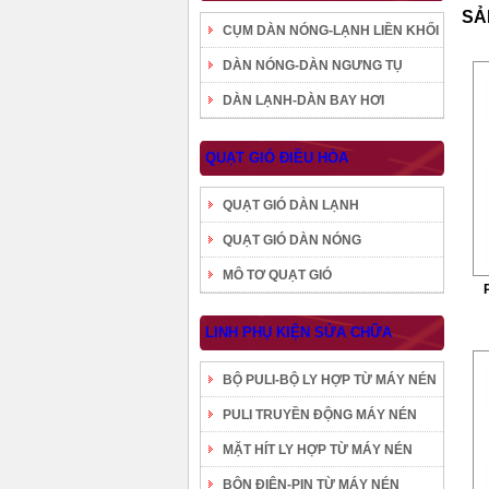
SẢ
CỤM DÀN NÓNG-LẠNH LIỀN KHỐI
DÀN NÓNG-DÀN NGƯNG TỤ
DÀN LẠNH-DÀN BAY HƠI
QUẠT GIÓ ĐIỀU HÒA
QUẠT GIÓ DÀN LẠNH
QUẠT GIÓ DÀN NÓNG
MÔ TƠ QUẠT GIÓ
LINH PHỤ KIỆN SỬA CHỮA
BỘ PULI-BỘ LY HỢP TỪ MÁY NÉN
PULI TRUYỀN ĐỘNG MÁY NÉN
MẶT HÍT LY HỢP TỪ MÁY NÉN
BÔN ĐIỆN-PIN TỪ MÁY NÉN