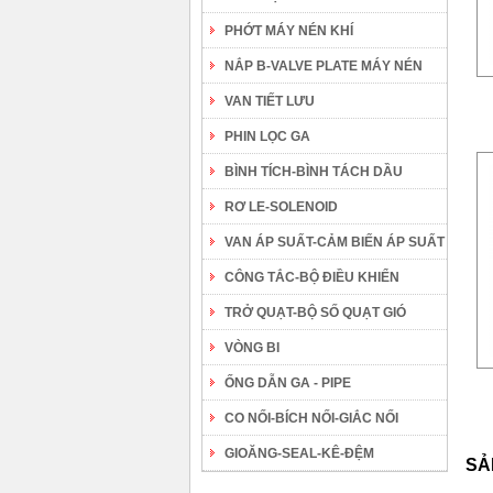
PHỚT MÁY NÉN KHÍ
NẮP B-VALVE PLATE MÁY NÉN
VAN TIẾT LƯU
PHIN LỌC GA
BÌNH TÍCH-BÌNH TÁCH DẦU
RƠ LE-SOLENOID
VAN ÁP SUẤT-CẢM BIẾN ÁP SUẤT
CÔNG TẮC-BỘ ĐIỀU KHIỂN
TRỞ QUẠT-BỘ SỐ QUẠT GIÓ
VÒNG BI
ỐNG DẪN GA - PIPE
CO NỐI-BÍCH NỐI-GIẮC NỐI
GIOĂNG-SEAL-KÊ-ĐỆM
SẢ