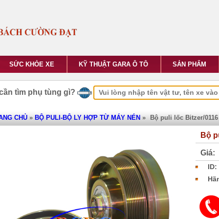
SỨC KHỎE XE
KỸ THUẬT GARA Ô TÔ
SẢN PHẨM
cần tìm phụ tùng gì?
ANG CHỦ
»
BỘ PULI-BỘ LY HỢP TỪ MÁY NÉN
»
Bộ puli lốc Bitzer/0116
Bộ pu
Giá:
ID:
Hãn