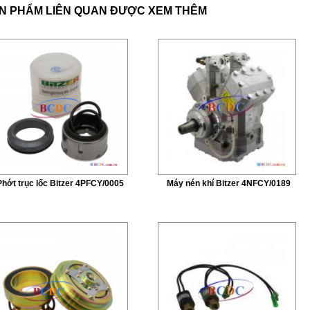
N PHẨM LIÊN QUAN ĐƯỢC XEM THÊM
Phớt trục lốc Bitzer 4PFCY/0005
Máy nén khí Bitzer 4NFCY/0189