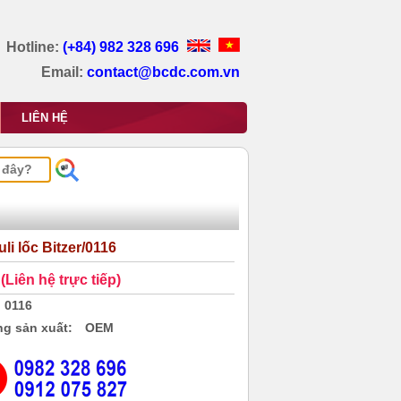
Hotline:
(+84) 982 328 696
Email:
contact@bcdc.com.vn
LIÊN HỆ
li lốc Bitzer/0116
(Liên hệ trực tiếp)
0116
g sản xuất:
OEM