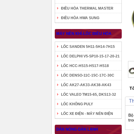
ĐIỀU HÒA THERMAL MASTER
ĐIỀU HÒA HWA SUNG
MÁY NÉN KHÍ-LỐC ĐIỀU HÒA
LỐC SANDEN 5H11-5H14-7H15
LỐC DELPHI V5-SP10-15-17-20-21
LỐC HCC-HS15-HS17-HS18
LỐC DENSO-11C-15C-17C-30C
LỐC AK27-AK33-AK38-AK43
Tô
LỐC VALEO TM15-65, DKS13-32
Th
LỐC KHÔNG PULY
LỐC XE ĐIỆN - MÁY NÉN ĐIỆN
Bộ
tro
DÀN NÓNG-DÀN LẠNH