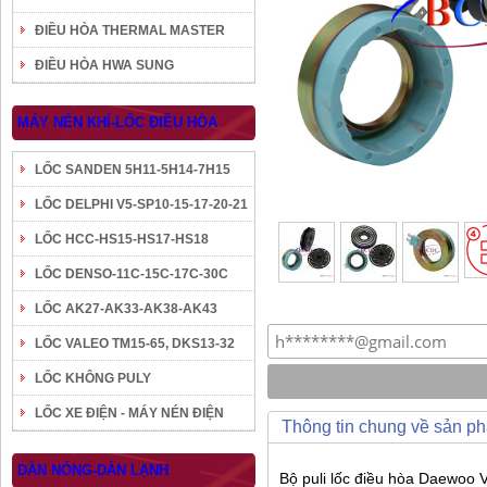
ĐIỀU HÒA THERMAL MASTER
ĐIỀU HÒA HWA SUNG
MÁY NÉN KHÍ-LỐC ĐIỀU HÒA
LỐC SANDEN 5H11-5H14-7H15
LỐC DELPHI V5-SP10-15-17-20-21
LỐC HCC-HS15-HS17-HS18
LỐC DENSO-11C-15C-17C-30C
LỐC AK27-AK33-AK38-AK43
LỐC VALEO TM15-65, DKS13-32
LỐC KHÔNG PULY
LỐC XE ĐIỆN - MÁY NÉN ĐIỆN
Thông tin chung về sản p
DÀN NÓNG-DÀN LẠNH
Bộ puli lốc điều hòa Daewoo 