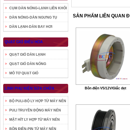
CỤM DÀN NÓNG-LẠNH LIỀN KHỐI
SẢN PHẨM LIÊN QUAN 
DÀN NÓNG-DÀN NGƯNG TỤ
DÀN LẠNH-DÀN BAY HƠI
QUẠT GIÓ ĐIỀU HÒA
QUẠT GIÓ DÀN LẠNH
QUẠT GIÓ DÀN NÓNG
MÔ TƠ QUẠT GIÓ
LINH PHỤ KIỆN SỬA CHỮA
Bôn điện V5/12V/Giắc dẹt
BỘ PULI-BỘ LY HỢP TỪ MÁY NÉN
PULI TRUYỀN ĐỘNG MÁY NÉN
MẶT HÍT LY HỢP TỪ MÁY NÉN
BÔN ĐIỆN-PIN TỪ MÁY NÉN