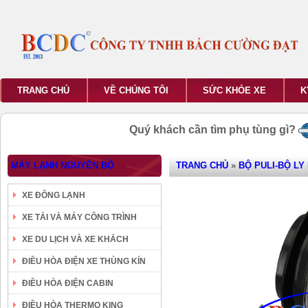
TRANG CHỦ
VỀ CHÚNG TÔI
SỨC KHỎE XE
K
Quý khách cần tìm phụ tùng gì?
MÁY LẠNH NGUYÊN BỘ
TRANG CHỦ
»
BỘ PULI-BỘ LY
XE ĐÔNG LẠNH
XE TẢI VÀ MÁY CÔNG TRÌNH
XE DU LỊCH VÀ XE KHÁCH
ĐIỀU HÒA ĐIỆN XE THÙNG KÍN
ĐIỀU HÒA ĐIỆN CABIN
ĐIỀU HÒA THERMO KING