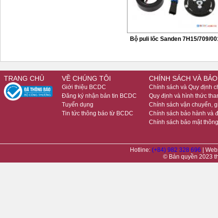
Bộ puli lốc Sanden 7H15/709/00
TRANG CHỦ
VỀ CHÚNG TÔI
CHÍNH SÁCH VÀ BẢO
Giới thiệu BCDC
Chính sách và Quy định 
Đăng ký nhận bản tin BCDC
Quy định và hình thức tha
Tuyển dụng
Chính sách vận chuyển, 
Tin tức thông báo từ BCDC
Chính sách bảo hành và đ
Chính sách bảo mật thông
Hotline:
(+84) 982 328 696
| Web
© Bản quyền 2023 t