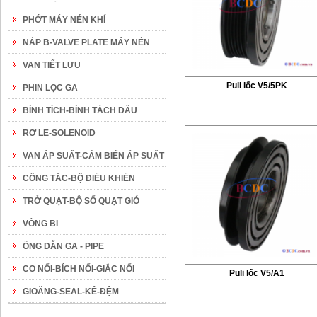
PHỚT MÁY NÉN KHÍ
NẮP B-VALVE PLATE MÁY NÉN
VAN TIẾT LƯU
Puli lốc V5/5PK
PHIN LỌC GA
BÌNH TÍCH-BÌNH TÁCH DẦU
RƠ LE-SOLENOID
VAN ÁP SUẤT-CẢM BIẾN ÁP SUẤT
CÔNG TẮC-BỘ ĐIỀU KHIỂN
TRỞ QUẠT-BỘ SỐ QUẠT GIÓ
VÒNG BI
ỐNG DẪN GA - PIPE
CO NỐI-BÍCH NỐI-GIẮC NỐI
Puli lốc V5/A1
GIOĂNG-SEAL-KÊ-ĐỆM