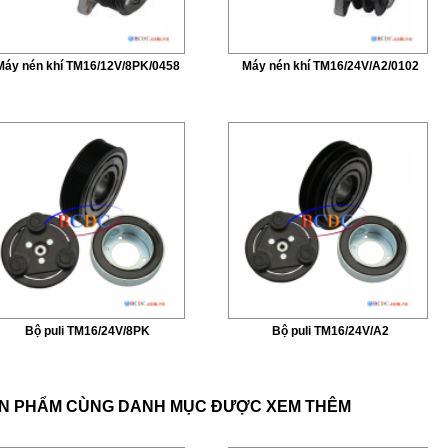
Máy nén khí TM16/12V/8PK/0458
Máy nén khí TM16/24V/A2/0102
Bộ puli TM16/24V/8PK
Bộ puli TM16/24V/A2
N PHẨM CÙNG DANH MỤC ĐƯỢC XEM THÊM