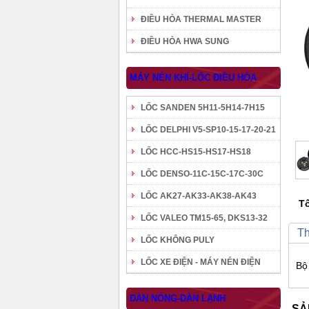
ĐIỀU HÒA THERMAL MASTER
ĐIỀU HÒA HWA SUNG
MÁY NÉN KHÍ-LỐC ĐIỀU HÒA
LỐC SANDEN 5H11-5H14-7H15
LỐC DELPHI V5-SP10-15-17-20-21
LỐC HCC-HS15-HS17-HS18
LỐC DENSO-11C-15C-17C-30C
LỐC AK27-AK33-AK38-AK43
Tô
LỐC VALEO TM15-65, DKS13-32
Th
LỐC KHÔNG PULY
LỐC XE ĐIỆN - MÁY NÉN ĐIỆN
Bộ
DÀN NÓNG-DÀN LẠNH
SẢ