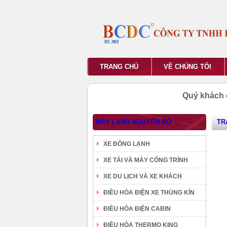
TRANG CHỦ
VỀ CHÚNG TÔI
Quý khách 
MÁY LẠNH NGUYÊN BỘ
TR
XE ĐÔNG LẠNH
XE TẢI VÀ MÁY CÔNG TRÌNH
XE DU LỊCH VÀ XE KHÁCH
ĐIỀU HÒA ĐIỆN XE THÙNG KÍN
ĐIỀU HÒA ĐIỆN CABIN
ĐIỀU HÒA THERMO KING