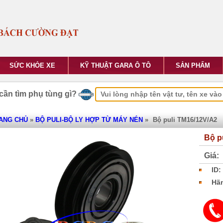
SỨC KHỎE XE
KỸ THUẬT GARA Ô TÔ
SẢN PHẨM
cần tìm phụ tùng gì?
ANG CHỦ
»
BỘ PULI-BỘ LY HỢP TỪ MÁY NÉN
»
Bộ puli TM16/12V/A2
Bộ p
Giá:
ID:
Hãn