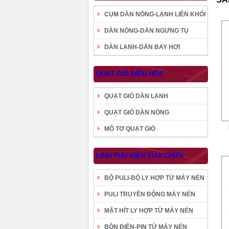
CỤM DÀN NÓNG-LẠNH LIỀN KHỐI
DÀN NÓNG-DÀN NGƯNG TỤ
DÀN LẠNH-DÀN BAY HƠI
QUẠT GIÓ ĐIỀU HÒA
QUẠT GIÓ DÀN LẠNH
QUẠT GIÓ DÀN NÓNG
MÔ TƠ QUẠT GIÓ
LINH PHỤ KIỆN SỬA CHỮA
BỘ PULI-BỘ LY HỢP TỪ MÁY NÉN
PULI TRUYỀN ĐỘNG MÁY NÉN
MẶT HÍT LY HỢP TỪ MÁY NÉN
BÔN ĐIỆN-PIN TỪ MÁY NÉN