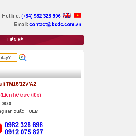
Hotline:
(+84) 982 328 696
Email:
contact@bcdc.com.vn
LIÊN HỆ
uli TM16/12V/A2
(Liên hệ trực tiếp)
0086
g sản xuất:
OEM