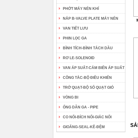
PHỚT MÁY NÉN KHÍ
NẮP B-VALVE PLATE MÁY NÉN
VAN TIẾT LƯU
PHIN LỌC GA
BÌNH TÍCH-BÌNH TÁCH DẦU
RƠ LE-SOLENOID
VAN ÁP SUẤT-CẢM BIẾN ÁP SUẤT
CÔNG TẮC-BỘ ĐIỀU KHIỂN
TRỞ QUẠT-BỘ SỐ QUẠT GIÓ
VÒNG BI
ỐNG DẪN GA - PIPE
CO NỐI-BÍCH NỐI-GIẮC NỐI
SẢ
GIOĂNG-SEAL-KÊ-ĐỆM