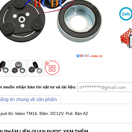
i muốn nhận bản tin vật tư và tài liệu:
ông tin chung về sản phẩm
 puli lốc Valeo TM16. Điện: DC12V. Puli: Bản A2
N PHẨM LIÊN QUAN ĐƯỢC XEM THÊM