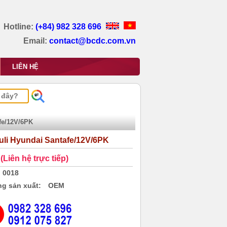
Hotline:
(+84) 982 328 696
Email:
contact@bcdc.com.vn
LIÊN HỆ
fe/12V/6PK
uli Hyundai Santafe/12V/6PK
(Liên hệ trực tiếp)
0018
g sản xuất:
OEM