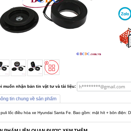
i muốn nhận bản tin vật tư và tài liệu:
ông tin chung về sản phẩm
 puli lốc điều hòa xe Hyundai Santa Fe. Bao gồm: mặt hít + bôn điện: 
N PHẨM LIÊN QUAN ĐƯỢC XEM THÊM