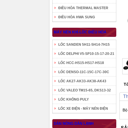
ĐIỀU HÒA THERMAL MASTER
ĐIỀU HÒA HWA SUNG
MÁY NÉN KHÍ-LỐC ĐIỀU HÒA
LỐC SANDEN 5H11-5H14-7H15
LỐC DELPHI V5-SP10-15-17-20-21
LỐC HCC-HS15-HS17-HS18
LỐC DENSO-11C-15C-17C-30C
LỐC AK27-AK33-AK38-AK43
Tô
LỐC VALEO TM15-65, DKS13-32
Th
LỐC KHÔNG PULY
LỐC XE ĐIỆN - MÁY NÉN ĐIỆN
Bộ
DÀN NÓNG-DÀN LẠNH
SẢ