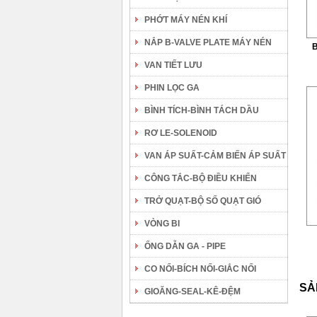
PHỚT MÁY NÉN KHÍ
NẮP B-VALVE PLATE MÁY NÉN
B
VAN TIẾT LƯU
PHIN LỌC GA
BÌNH TÍCH-BÌNH TÁCH DẦU
RƠ LE-SOLENOID
VAN ÁP SUẤT-CẢM BIẾN ÁP SUẤT
CÔNG TẮC-BỘ ĐIỀU KHIỂN
TRỞ QUẠT-BỘ SỐ QUẠT GIÓ
VÒNG BI
ỐNG DẪN GA - PIPE
CO NỐI-BÍCH NỐI-GIẮC NỐI
SẢ
GIOĂNG-SEAL-KÊ-ĐỆM