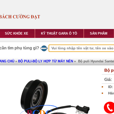
SỨC KHỎE XE
KỸ THUẬT GARA Ô TÔ
SẢN PHẨM
cần tìm phụ tùng gì?
ANG CHỦ
»
BỘ PULI-BỘ LY HỢP TỪ MÁY NÉN
»
Bộ puli Hyundai Santa
Bộ p
Giá:
ID:
Hãn