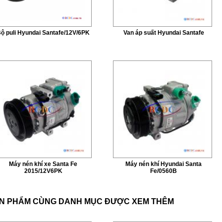
ộ puli Hyundai Santafe/12V/6PK
Van áp suất Hyundai Santafe
Máy nén khí xe Santa Fe
Máy nén khí Hyundai Santa
2015/12V6PK
Fe/0560B
N PHẨM CÙNG DANH MỤC ĐƯỢC XEM THÊM