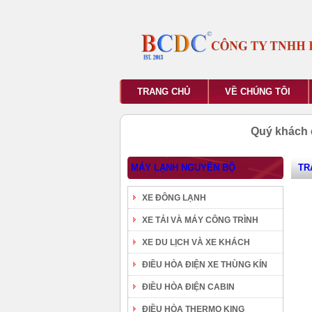
TRANG CHỦ
VỀ CHÚNG TÔI
Quý khách 
MÁY LẠNH NGUYÊN BỘ
TR
XE ĐÔNG LẠNH
XE TẢI VÀ MÁY CÔNG TRÌNH
XE DU LỊCH VÀ XE KHÁCH
ĐIỀU HÒA ĐIỆN XE THÙNG KÍN
ĐIỀU HÒA ĐIỆN CABIN
ĐIỀU HÒA THERMO KING