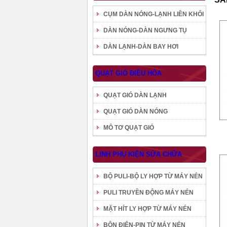
CỤM DÀN NÓNG-LẠNH LIỀN KHỐI
DÀN NÓNG-DÀN NGƯNG TỤ
DÀN LẠNH-DÀN BAY HƠI
QUẠT GIÓ ĐIỀU HÒA
QUẠT GIÓ DÀN LẠNH
QUẠT GIÓ DÀN NÓNG
MÔ TƠ QUẠT GIÓ
LINH PHỤ KIỆN SỬA CHỮA
BỘ PULI-BỘ LY HỢP TỪ MÁY NÉN
PULI TRUYỀN ĐỘNG MÁY NÉN
MẶT HÍT LY HỢP TỪ MÁY NÉN
BÔN ĐIỆN-PIN TỪ MÁY NÉN