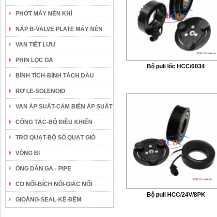
PHỚT MÁY NÉN KHÍ
NẮP B-VALVE PLATE MÁY NÉN
VAN TIẾT LƯU
PHIN LỌC GA
Bộ puli lốc HCC/0034
BÌNH TÍCH-BÌNH TÁCH DẦU
RƠ LE-SOLENOID
VAN ÁP SUẤT-CẢM BIẾN ÁP SUẤT
CÔNG TẮC-BỘ ĐIỀU KHIỂN
TRỞ QUẠT-BỘ SỐ QUẠT GIÓ
VÒNG BI
ỐNG DẪN GA - PIPE
CO NỐI-BÍCH NỐI-GIẮC NỐI
Bộ puli HCC/24V/8PK
GIOĂNG-SEAL-KÊ-ĐỆM