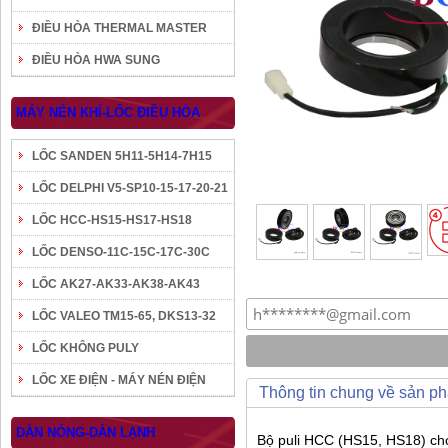
ĐIỀU HÒA THERMAL MASTER
ĐIỀU HÒA HWA SUNG
MÁY NÉN KHÍ-LỐC ĐIỀU HÒA
LỐC SANDEN 5H11-5H14-7H15
LỐC DELPHI V5-SP10-15-17-20-21
LỐC HCC-HS15-HS17-HS18
LỐC DENSO-11C-15C-17C-30C
LỐC AK27-AK33-AK38-AK43
LỐC VALEO TM15-65, DKS13-32
LỐC KHÔNG PULY
LỐC XE ĐIỆN - MÁY NÉN ĐIỆN
Thông tin chung về sản p
DÀN NÓNG-DÀN LẠNH
Bộ puli HCC (HS15, HS18) ch