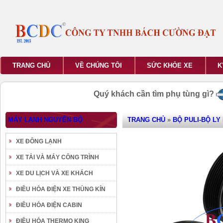
TRANG CHỦ
VỀ CHÚNG TÔI
SỨC KHỎE XE
K
Quý khách cần tìm phụ tùng gì?
MÁY LẠNH NGUYÊN BỘ
TRANG CHỦ
»
BỘ PULI-BỘ LY
XE ĐÔNG LẠNH
XE TẢI VÀ MÁY CÔNG TRÌNH
XE DU LỊCH VÀ XE KHÁCH
ĐIỀU HÒA ĐIỆN XE THÙNG KÍN
ĐIỀU HÒA ĐIỆN CABIN
ĐIỀU HÒA THERMO KING