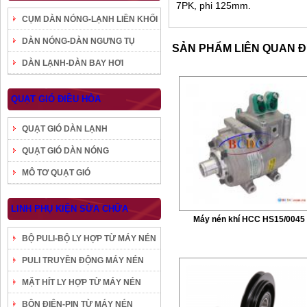
7PK, phi 125mm.
CỤM DÀN NÓNG-LẠNH LIỀN KHỐI
DÀN NÓNG-DÀN NGƯNG TỤ
SẢN PHẨM LIÊN QUAN 
DÀN LẠNH-DÀN BAY HƠI
QUẠT GIÓ ĐIỀU HÒA
QUẠT GIÓ DÀN LẠNH
QUẠT GIÓ DÀN NÓNG
MÔ TƠ QUẠT GIÓ
LINH PHỤ KIỆN SỬA CHỮA
Máy nén khí HCC HS15/0045
BỘ PULI-BỘ LY HỢP TỪ MÁY NÉN
PULI TRUYỀN ĐỘNG MÁY NÉN
MẶT HÍT LY HỢP TỪ MÁY NÉN
BÔN ĐIỆN-PIN TỪ MÁY NÉN