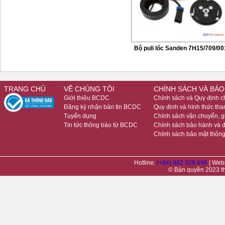
Bộ puli lốc Sanden 7H15/709/00
TRANG CHỦ
VỀ CHÚNG TÔI
CHÍNH SÁCH VÀ BẢO
Giới thiệu BCDC
Chính sách và Quy định 
Đăng ký nhận bản tin BCDC
Quy định và hình thức tha
Tuyển dụng
Chính sách vận chuyển, 
Tin tức thông báo từ BCDC
Chính sách bảo hành và đ
Chính sách bảo mật thông
Hotline:
(+84) 982 328 696
| Web
© Bản quyền 2023 t