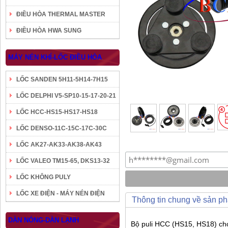
ĐIỀU HÒA THERMAL MASTER
ĐIỀU HÒA HWA SUNG
MÁY NÉN KHÍ-LỐC ĐIỀU HÒA
LỐC SANDEN 5H11-5H14-7H15
LỐC DELPHI V5-SP10-15-17-20-21
LỐC HCC-HS15-HS17-HS18
LỐC DENSO-11C-15C-17C-30C
LỐC AK27-AK33-AK38-AK43
LỐC VALEO TM15-65, DKS13-32
LỐC KHÔNG PULY
LỐC XE ĐIỆN - MÁY NÉN ĐIỆN
Thông tin chung về sản p
DÀN NÓNG-DÀN LẠNH
Bộ puli HCC (HS15, HS18) cho