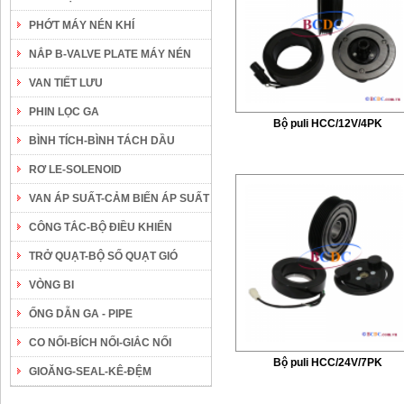
PHỚT MÁY NÉN KHÍ
NẮP B-VALVE PLATE MÁY NÉN
VAN TIẾT LƯU
PHIN LỌC GA
Bộ puli HCC/12V/4PK
BÌNH TÍCH-BÌNH TÁCH DẦU
RƠ LE-SOLENOID
VAN ÁP SUẤT-CẢM BIẾN ÁP SUẤT
CÔNG TẮC-BỘ ĐIỀU KHIỂN
TRỞ QUẠT-BỘ SỐ QUẠT GIÓ
VÒNG BI
ỐNG DẪN GA - PIPE
CO NỐI-BÍCH NỐI-GIẮC NỐI
Bộ puli HCC/24V/7PK
GIOĂNG-SEAL-KÊ-ĐỆM