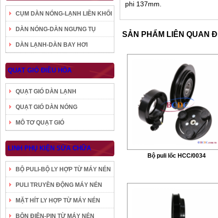
phi 137mm.
CỤM DÀN NÓNG-LẠNH LIỀN KHỐI
DÀN NÓNG-DÀN NGƯNG TỤ
SẢN PHẨM LIÊN QUAN 
DÀN LẠNH-DÀN BAY HƠI
QUẠT GIÓ ĐIỀU HÒA
QUẠT GIÓ DÀN LẠNH
QUẠT GIÓ DÀN NÓNG
MÔ TƠ QUẠT GIÓ
LINH PHỤ KIỆN SỬA CHỮA
Bộ puli lốc HCC/0034
BỘ PULI-BỘ LY HỢP TỪ MÁY NÉN
PULI TRUYỀN ĐỘNG MÁY NÉN
MẶT HÍT LY HỢP TỪ MÁY NÉN
BÔN ĐIỆN-PIN TỪ MÁY NÉN