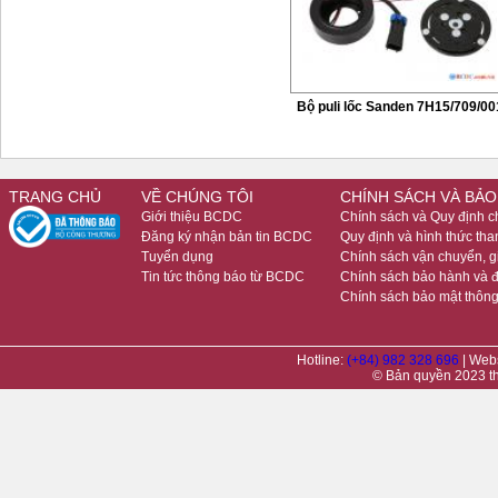
Bộ puli lốc Sanden 7H15/709/00
TRANG CHỦ
VỀ CHÚNG TÔI
CHÍNH SÁCH VÀ BẢO
Giới thiệu BCDC
Chính sách và Quy định 
Đăng ký nhận bản tin BCDC
Quy định và hình thức tha
Tuyển dụng
Chính sách vận chuyển, 
Tin tức thông báo từ BCDC
Chính sách bảo hành và đ
Chính sách bảo mật thông
Hotline:
(+84) 982 328 696
| Web
© Bản quyền 2023 t