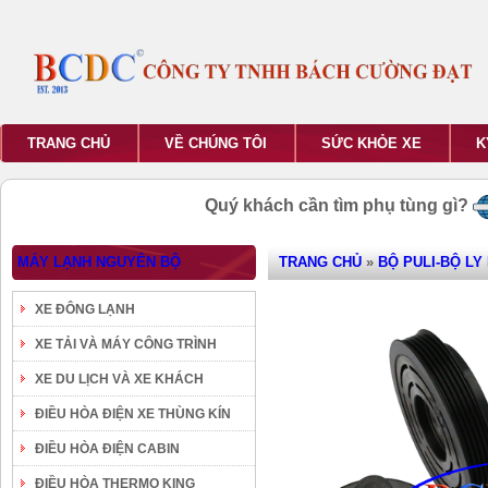
TRANG CHỦ
VỀ CHÚNG TÔI
SỨC KHỎE XE
K
Quý khách cần tìm phụ tùng gì?
MÁY LẠNH NGUYÊN BỘ
TRANG CHỦ
»
BỘ PULI-BỘ LY
XE ĐÔNG LẠNH
XE TẢI VÀ MÁY CÔNG TRÌNH
XE DU LỊCH VÀ XE KHÁCH
ĐIỀU HÒA ĐIỆN XE THÙNG KÍN
ĐIỀU HÒA ĐIỆN CABIN
ĐIỀU HÒA THERMO KING