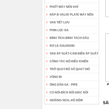
PHỚT MÁY NÉN KHÍ
NẮP B-VALVE PLATE MÁY NÉN
VAN TIẾT LƯU
PHIN LỌC GA
BÌNH TÍCH-BÌNH TÁCH DẦU
RƠ LE-SOLENOID
VAN ÁP SUẤT-CẢM BIẾN ÁP SUẤT
CÔNG TẮC-BỘ ĐIỀU KHIỂN
TRỞ QUẠT-BỘ SỐ QUẠT GIÓ
VÒNG BI
P
ỐNG DẪN GA - PIPE
CO NỐI-BÍCH NỐI-GIẮC NỐI
GIOĂNG-SEAL-KÊ-ĐỆM
SẢ