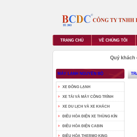
TRANG CHỦ
VỀ CHÚNG TÔI
Quý khách 
MÁY LẠNH NGUYÊN BỘ
TR
XE ĐÔNG LẠNH
XE TẢI VÀ MÁY CÔNG TRÌNH
XE DU LỊCH VÀ XE KHÁCH
ĐIỀU HÒA ĐIỆN XE THÙNG KÍN
ĐIỀU HÒA ĐIỆN CABIN
ĐIỀU HÒA THERMO KING