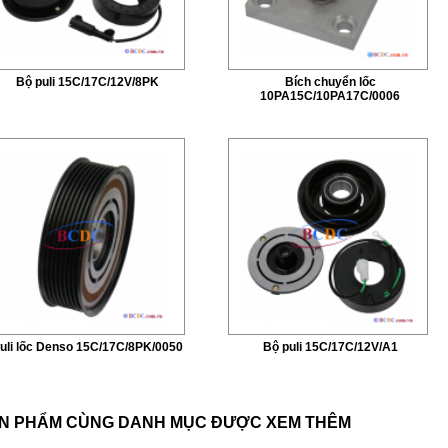
Bộ puli 15C/17C/12V/8PK
Bích chuyển lốc
10PA15C/10PA17C/0006
uli lốc Denso 15C/17C/8PK/0050
Bộ puli 15C/17C/12V/A1
N PHẨM CÙNG DANH MỤC ĐƯỢC XEM THÊM