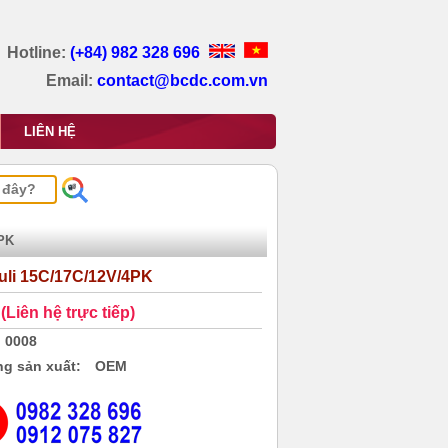
Hotline:
(+84) 982 328 696
Email:
contact@bcdc.com.vn
LIÊN HỆ
4PK
uli 15C/17C/12V/4PK
(Liên hệ trực tiếp)
0008
g sản xuất:
OEM