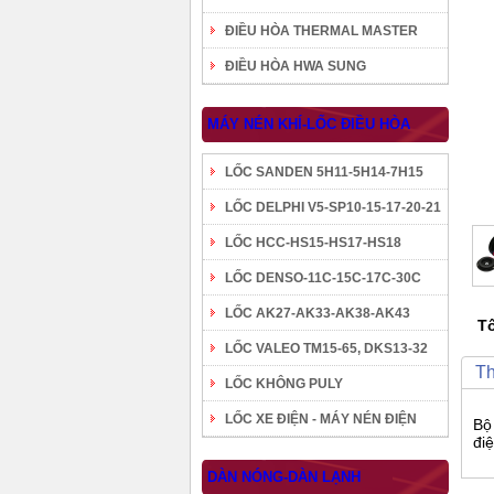
ĐIỀU HÒA THERMAL MASTER
ĐIỀU HÒA HWA SUNG
MÁY NÉN KHÍ-LỐC ĐIỀU HÒA
LỐC SANDEN 5H11-5H14-7H15
LỐC DELPHI V5-SP10-15-17-20-21
LỐC HCC-HS15-HS17-HS18
LỐC DENSO-11C-15C-17C-30C
LỐC AK27-AK33-AK38-AK43
Tô
LỐC VALEO TM15-65, DKS13-32
Th
LỐC KHÔNG PULY
LỐC XE ĐIỆN - MÁY NÉN ĐIỆN
Bộ
đi
DÀN NÓNG-DÀN LẠNH