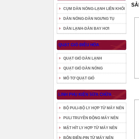
SẢ
CỤM DÀN NÓNG-LẠNH LIỀN KHỐI
DÀN NÓNG-DÀN NGƯNG TỤ
DÀN LẠNH-DÀN BAY HƠI
QUẠT GIÓ ĐIỀU HÒA
QUẠT GIÓ DÀN LẠNH
QUẠT GIÓ DÀN NÓNG
MÔ TƠ QUẠT GIÓ
LINH PHỤ KIỆN SỬA CHỮA
BỘ PULI-BỘ LY HỢP TỪ MÁY NÉN
PULI TRUYỀN ĐỘNG MÁY NÉN
MẶT HÍT LY HỢP TỪ MÁY NÉN
BÔN ĐIỆN-PIN TỪ MÁY NÉN