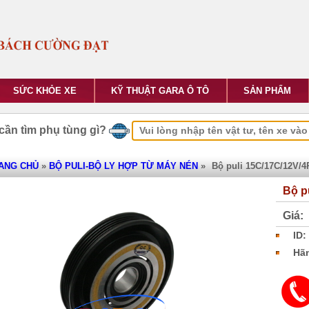
SỨC KHỎE XE
KỸ THUẬT GARA Ô TÔ
SẢN PHẨM
cần tìm phụ tùng gì?
ANG CHỦ
»
BỘ PULI-BỘ LY HỢP TỪ MÁY NÉN
»
Bộ puli 15C/17C/12V/
Bộ p
Giá:
ID:
Hãn