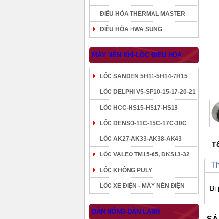
ĐIỀU HÒA THERMAL MASTER
ĐIỀU HÒA HWA SUNG
MÁY NÉN KHÍ-LỐC ĐIỀU HÒA
LỐC SANDEN 5H11-5H14-7H15
LỐC DELPHI V5-SP10-15-17-20-21
LỐC HCC-HS15-HS17-HS18
LỐC DENSO-11C-15C-17C-30C
LỐC AK27-AK33-AK38-AK43
Tô
LỐC VALEO TM15-65, DKS13-32
Th
LỐC KHÔNG PULY
LỐC XE ĐIỆN - MÁY NÉN ĐIỆN
Bi
DÀN NÓNG-DÀN LẠNH
SẢ