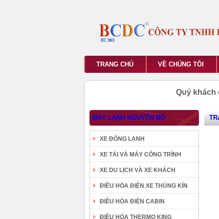
TRANG CHỦ
VỀ CHÚNG TÔI
Quý khách 
MÁY LẠNH NGUYÊN BỘ
TR
XE ĐÔNG LẠNH
XE TẢI VÀ MÁY CÔNG TRÌNH
XE DU LỊCH VÀ XE KHÁCH
ĐIỀU HÒA ĐIỆN XE THÙNG KÍN
ĐIỀU HÒA ĐIỆN CABIN
ĐIỀU HÒA THERMO KING