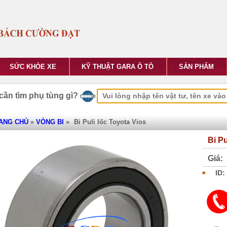
SỨC KHỎE XE
KỸ THUẬT GARA Ô TÔ
SẢN PHẨM
cần tìm phụ tùng gì?
ANG CHỦ
»
VÒNG BI
»
Bi Puli lốc Toyota Vios
Bi Pu
Giá:
ID: