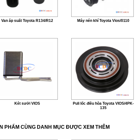
Van áp suất Toyota R134/R12
Máy nén khí Toyota Vios/0110
Két sưởi VIOS
Puli lốc điều hòa Toyota VIOS/4PK-
135
N PHẨM CÙNG DANH MỤC ĐƯỢC XEM THÊM