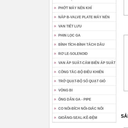
PHỚT MÁY NÉN KHÍ
NẮP B-VALVE PLATE MÁY NÉN
VAN TIẾT LƯU
PHIN LỌC GA
BÌNH TÍCH-BÌNH TÁCH DẦU
RƠ LE-SOLENOID
VAN ÁP SUẤT-CẢM BIẾN ÁP SUẤT
CÔNG TẮC-BỘ ĐIỀU KHIỂN
TRỞ QUẠT-BỘ SỐ QUẠT GIÓ
VÒNG BI
ỐNG DẪN GA - PIPE
CO NỐI-BÍCH NỐI-GIẮC NỐI
SẢ
GIOĂNG-SEAL-KÊ-ĐỆM