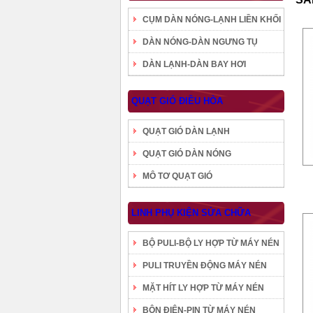
CỤM DÀN NÓNG-LẠNH LIỀN KHỐI
DÀN NÓNG-DÀN NGƯNG TỤ
DÀN LẠNH-DÀN BAY HƠI
QUẠT GIÓ ĐIỀU HÒA
QUẠT GIÓ DÀN LẠNH
QUẠT GIÓ DÀN NÓNG
MÔ TƠ QUẠT GIÓ
LINH PHỤ KIỆN SỬA CHỮA
BỘ PULI-BỘ LY HỢP TỪ MÁY NÉN
PULI TRUYỀN ĐỘNG MÁY NÉN
MẶT HÍT LY HỢP TỪ MÁY NÉN
BÔN ĐIỆN-PIN TỪ MÁY NÉN