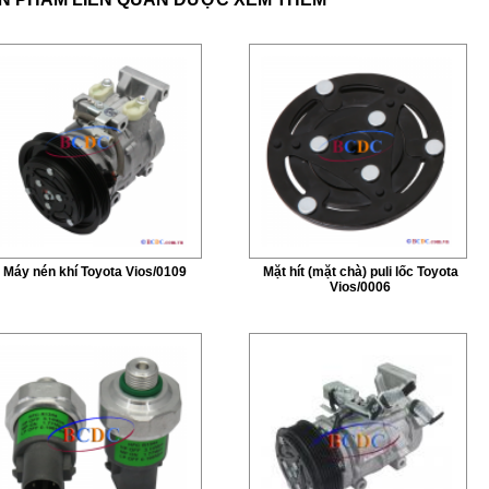
Máy nén khí Toyota Vios/0109
Mặt hít (mặt chà) puli lốc Toyota
Vios/0006