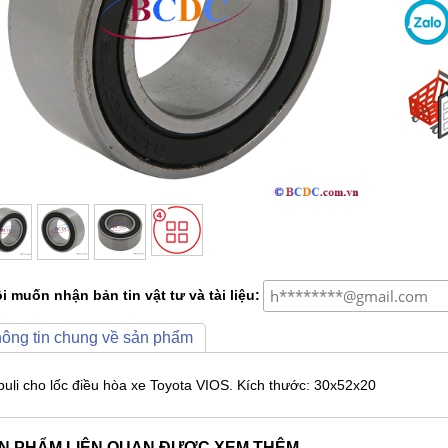
i muốn nhận bản tin vật tư và tài liệu:
ông tin chung về sản phẩm
 puli cho lốc điều hòa xe Toyota VIOS. Kích thước: 30x52x20
N PHẨM LIÊN QUAN ĐƯỢC XEM THÊM