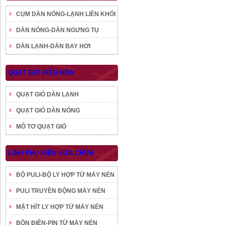
CỤM DÀN NÓNG-LẠNH LIỀN KHỐI
DÀN NÓNG-DÀN NGƯNG TỤ
DÀN LẠNH-DÀN BAY HƠI
QUẠT GIÓ ĐIỀU HÒA
QUẠT GIÓ DÀN LẠNH
QUẠT GIÓ DÀN NÓNG
MÔ TƠ QUẠT GIÓ
LINH PHỤ KIỆN SỬA CHỮA
BỘ PULI-BỘ LY HỢP TỪ MÁY NÉN
PULI TRUYỀN ĐỘNG MÁY NÉN
MẶT HÍT LY HỢP TỪ MÁY NÉN
BÔN ĐIỆN-PIN TỪ MÁY NÉN