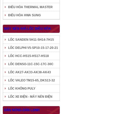
ĐIỀU HÒA THERMAL MASTER
ĐIỀU HÒA HWA SUNG
MÁY NÉN KHÍ-LỐC ĐIỀU HÒA
LỐC SANDEN 5H11-5H14-7H15
LỐC DELPHI V5-SP10-15-17-20-21
LỐC HCC-HS15-HS17-HS18
LỐC DENSO-11C-15C-17C-30C
LỐC AK27-AK33-AK38-AK43
LỐC VALEO TM15-65, DKS13-32
LỐC KHÔNG PULY
LỐC XE ĐIỆN - MÁY NÉN ĐIỆN
DÀN NÓNG-DÀN LẠNH