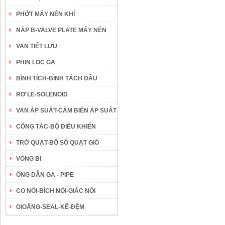
PHỚT MÁY NÉN KHÍ
NẮP B-VALVE PLATE MÁY NÉN
VAN TIẾT LƯU
PHIN LỌC GA
BÌNH TÍCH-BÌNH TÁCH DẦU
RƠ LE-SOLENOID
VAN ÁP SUẤT-CẢM BIẾN ÁP SUẤT
CÔNG TẮC-BỘ ĐIỀU KHIỂN
TRỞ QUẠT-BỘ SỐ QUẠT GIÓ
VÒNG BI
ỐNG DẪN GA - PIPE
CO NỐI-BÍCH NỐI-GIẮC NỐI
GIOĂNG-SEAL-KÊ-ĐỆM