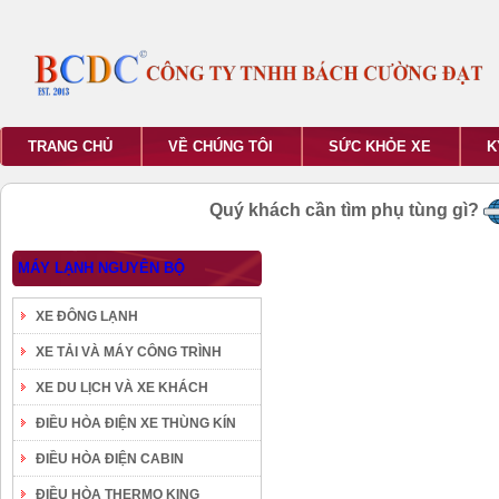
TRANG CHỦ
VỀ CHÚNG TÔI
SỨC KHỎE XE
K
Quý khách cần tìm phụ tùng gì?
MÁY LẠNH NGUYÊN BỘ
XE ĐÔNG LẠNH
XE TẢI VÀ MÁY CÔNG TRÌNH
XE DU LỊCH VÀ XE KHÁCH
ĐIỀU HÒA ĐIỆN XE THÙNG KÍN
ĐIỀU HÒA ĐIỆN CABIN
ĐIỀU HÒA THERMO KING